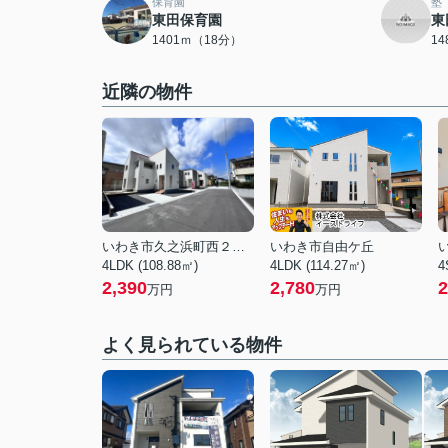
保育園
塾
東田保育園
東
1401ｍ（18分）
1
近隣の物件
いわき市久之浜町西２丁目
いわき市自由ケ丘
4LDK (108.88㎡)
4LDK (114.27㎡)
4
2,390
2,780
2
万円
万円
よく見られている物件