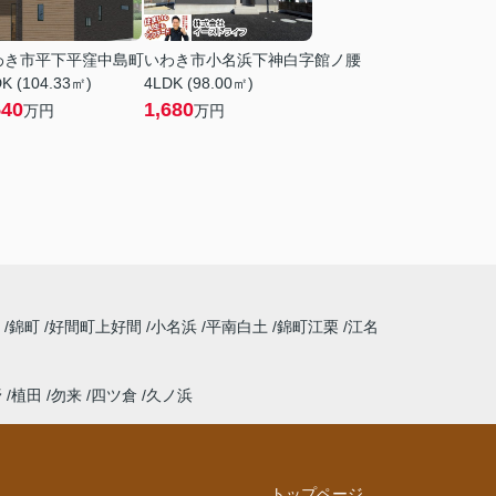
わき市平下平窪中島町
いわき市小名浜下神白字館ノ腰
K (104.33㎡)
4LDK (98.00㎡)
540
1,680
万円
万円
丘
錦町
好間町上好間
小名浜
平南白土
錦町江栗
江名
野
植田
勿来
四ツ倉
久ノ浜
トップページ