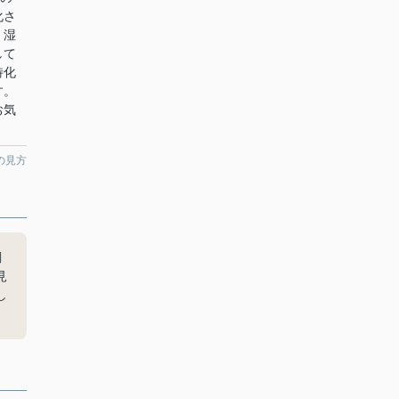
化さ
。湿
して
特化
す。
お気
の見方
調
見
し