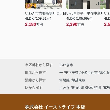
いわき市内郷高坂町２丁目
いわき市平下平窪中島町
い
4LDK (109.51㎡)
4LDK (105.99㎡)
4LD
2,180
2,390
2,
万円
万円
市区町村から探す
いわき市
町名から探す
平
平下平窪
小名浜住吉
郷ケ
沿線から探す
常磐線
磐越東線
駅から探す
いわき
泉
内郷
湯本
赤井
草
株式会社 イーストライフ 本店