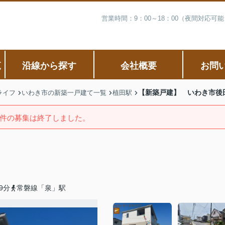
営業時間：9：00～18：00（夜間対応
覧
沿線から探す
会社概要
お問
【新築戸建】 いわき市後
ライフ
いわき市の新築一戸建て一覧
植田駅
件の募集は終了しました。
9分
常磐線「泉」駅