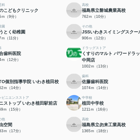
児科
高校
のこどもクリニック
福島県立磐城農業高校
85ｍ（9分）
762ｍ（10分）
稚園
その他
うとく幼稚園
JSSいわきスイミングスクー
57ｍ（11分）
906ｍ（12分）
科
ドラッグストア
合歯科医院
くすりのマルト パワードラ
54ｍ（12分）
中岡店
1002ｍ（13分）
歯科
TTO個別指導学院 いわき植田校
佐藤歯科医院
062ｍ（14分）
1074ｍ（14分）
ンビニエンスストア
中学校
ニストップ いわき植田駅前店
植田中学校
169ｍ（15分）
1211ｍ（16分）
の他
高校
由空間
福島県立勿来工業高校
283ｍ（17分）
1365ｍ（18分）