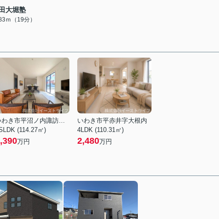
田大堀塾
483ｍ（19分）
いわき市平沼ノ内諏訪原２丁目
いわき市平赤井字大根内
SLDK (114.27㎡)
4LDK (110.31㎡)
,390
2,480
万円
万円