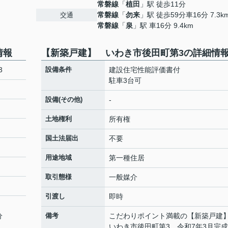
常磐線
「
植田
」駅 徒歩11分
常磐線
「
勿来
」駅 徒歩59分車16分 7.3k
交通
常磐線
「
泉
」駅 車16分 9.4km
情報
【新築戸建】 いわき市後田町第3の詳細情
3
設備条件
建設住宅性能評価書付
駐車3台可
設備(その他)
-
土地権利
所有権
国土法届出
不要
用途地域
第一種住居
取引態様
一般媒介
引渡し
即時
分
備考
こだわりポイント満載の【新築戸
いわき市後田町第3。令和7年3月完