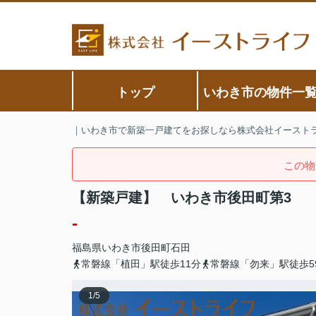
トップ
いわき市の物件一
｜いわき市で新築一戸建てをお探しなら株式会社イースト
この物
【新築戸建】 いわき市後田町第3
-
福島県
いわき市
後田町
石田
常磐線「植田」駅徒歩11分
常磐線「勿来」駅徒歩5
1
/
5