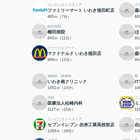
コンビニエンスストア
小
ファミリーマート いわき後田町店
森
485ｍ（7分）
6
総合病院
幼
櫛田病院
ほ
843ｍ（11分）
8
ファーストフード
歯
マクドナルド いわき植田店
森
909ｍ（12分）
9
神経科・精神科
塾
いわき南クリニック
I
1051ｍ（14分）
1
内科
コ
医療法人松崎内科
ミ
1127ｍ（15分）
1
コンビニエンスストア
そ
セブンイレブン 勿来工業高校前店
自
1269ｍ（16分）
1