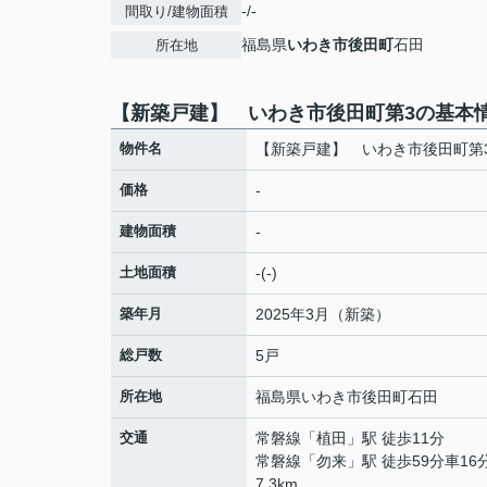
-/-
間取り/建物面積
福島県
いわき市
後田町
石田
所在地
【新築戸建】 いわき市後田町第3の基本
物件名
【新築戸建】 いわき市後田町第
価格
-
建物面積
-
土地面積
-(-)
築年月
2025年3月（新築）
総戸数
5戸
所在地
福島県
いわき市
後田町
石田
交通
常磐線
「
植田
」駅 徒歩11分
常磐線
「
勿来
」駅 徒歩59分車16
7.3km