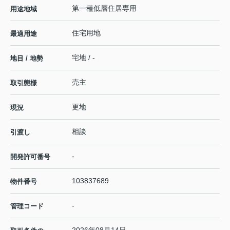
第一種低層住居専用
用途地域
住宅用地
最適用途
宅地 / -
地目 / 地勢
売主
取引態様
更地
現況
相談
引渡し
-
開発許可番号
103837689
物件番号
-
管理コード