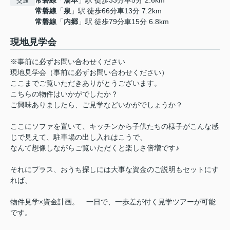
常磐線
「
湯本
」駅 徒歩33分車5分 2.6km
交通
常磐線
「
泉
」駅 徒歩66分車13分 7.2km
常磐線
「
内郷
」駅 徒歩79分車15分 6.8km
現地見学会
※事前に必ずお問い合わせください
現地見学会（事前に必ずお問い合わせください）
ここまでご覧いただきありがとうございます。
こちらの物件はいかがでしたか？
ご興味ありましたら、ご見学などいかがでしょうか？
ここにソファを置いて、キッチンから子供たちの様子がこんな感
じで見えて、駐車場の出し入れはこうで、
なんて想像しながらご覧いただくと楽しさ倍増です♪
それにプラス、おうち探しには大事な資金のご説明もセットにす
れば、
物件見学×資金計画。 一日で、一歩差が付く見学ツアーが可能
です。