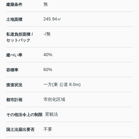
無
建築条件
245.94㎡
土地面積
-/無
私道負担面積 /
セットバック
40%
建ぺい率
60%
容積率
一方(東 公道 8.0m)
接道状況
市街化区域
都市計画
景観法
その他法令上の制限
不要
国土法届出要否