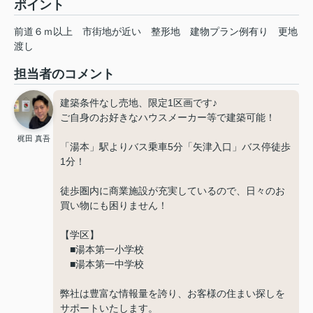
ポイント
前道６ｍ以上
市街地が近い
整形地
建物プラン例有り
更地
渡し
担当者のコメント
建築条件なし売地、限定1区画です♪
ご自身のお好きなハウスメーカー等で建築可能！
梶田 真吾
「湯本」駅よりバス乗車5分「矢津入口」バス停徒歩
1分！
徒歩圏内に商業施設が充実しているので、日々のお
買い物にも困りません！
【学区】
■湯本第一小学校
■湯本第一中学校
弊社は豊富な情報量を誇り、お客様の住まい探しを
サポートいたします。