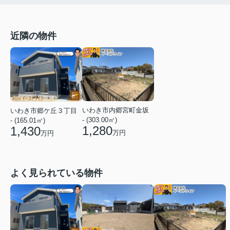
近隣の物件
いわき市内郷宮町金坂
いわき市郷ケ丘３丁目
- (303.00㎡)
- (165.01㎡)
1,280
1,430
万円
万円
よく見られている物件