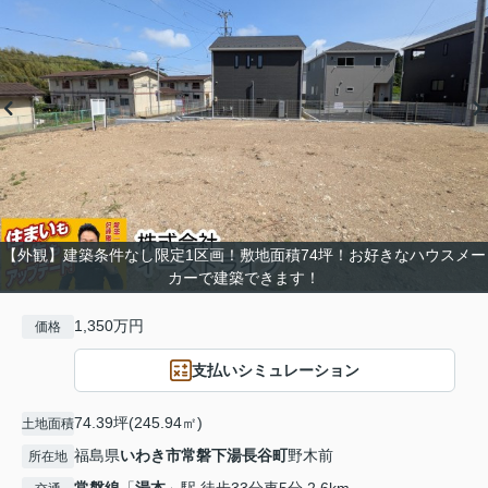
【外観】建築条件なし限定1区画！敷地面積74坪！お好きなハウスメー
カーで建築できます！
1,350万円
価格
支払いシミュレーション
74.39坪(245.94㎡)
土地面積
福島県
いわき市
常磐下湯長谷町
野木前
所在地