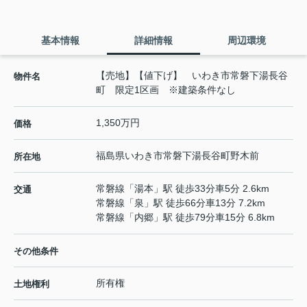
基本情報
詳細情報
周辺環境
【売地】【値下げ】 いわき市常磐下湯長谷
物件名
町 限定1区画 ※建築条件なし
1,350万円
価格
福島県
いわき市
常磐下湯長谷町
野木前
所在地
常磐線
「
湯本
」駅 徒歩33分車5分 2.6km
交通
常磐線
「
泉
」駅 徒歩66分車13分 7.2km
常磐線
「
内郷
」駅 徒歩79分車15分 6.8km
その他条件
所有権
土地権利