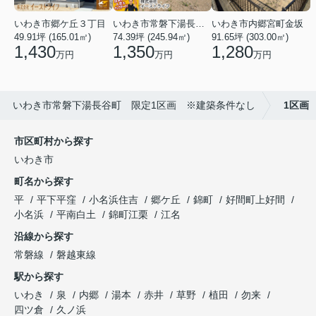
いわき市常磐下湯長谷町野木前
いわき市内郷宮町金坂
いわき市郷ケ丘３丁目
74.39坪 (245.94㎡)
91.65坪 (303.00㎡)
49.91坪 (165.01㎡)
1,350
1,280
1,430
万円
万円
万円
】 いわき市常磐下湯長谷町 限定1区画 ※建築条件なし
1区画
市区町村から探す
いわき市
町名から探す
平
平下平窪
小名浜住吉
郷ケ丘
錦町
好間町上好間
小名浜
平南白土
錦町江栗
江名
沿線から探す
常磐線
磐越東線
駅から探す
いわき
泉
内郷
湯本
赤井
草野
植田
勿来
四ツ倉
久ノ浜