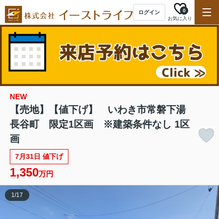
0
ログイン
お気に入り
NEW
【売地】【値下げ】 いわき市常磐下湯
長谷町 限定1区画 ※建築条件なし 1区
画
7月31日 値下げ
1,350
万円
1
/
17