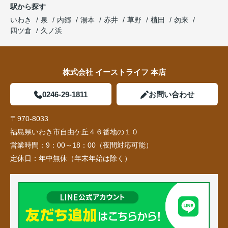
駅から探す
いわき
泉
内郷
湯本
赤井
草野
植田
勿来
四ツ倉
久ノ浜
株式会社 イーストライフ 本店
0246-29-1811
お問い合わせ
〒970-8033
福島県いわき市自由ケ丘４６番地の１０
営業時間：
9：00～18：00（夜間対応可能）
定休日：
年中無休（年末年始は除く）