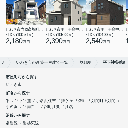
いわき市内郷高坂町２丁目
いわき市平下平窪中島町
いわき市平下平窪中島町
4LDK (109.51㎡)
4LDK (105.99㎡)
4LDK (104.33㎡)
4
2,180
2,390
2,540
万円
万円
万円
イフ
いわき市の新築一戸建て一覧
草野駅
平下神谷第9
市区町村から探す
いわき市
町名から探す
平
平下平窪
小名浜住吉
郷ケ丘
錦町
好間町上好間
小名浜
平南白土
錦町江栗
江名
沿線から探す
常磐線
磐越東線