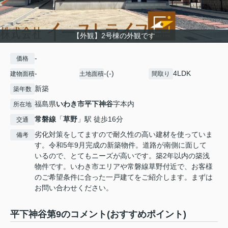
【外観】2号棟の外観です
-
価格
-
-(-)
4LDK
建物面積
土地面積
間取り
新築
築年数
福島県
いわき市
平下神谷
字本内
所在地
常磐線
「
草野
」駅 徒歩16分
交通
劣化対策をしてますので耐久性の高い建材を使っていま
備考
す。令和5年9月完成の新築物件。道路が南側に面して
いるので、とてもニーズが高いです。築2年以内の築浅
物件です。いわき市エリアや常磐線草野付近で、お客様
のご希望条件に合った一戸建てをご紹介します。まずは
お問い合わせください。
平下神谷第9のコメント(おすすめポイント)