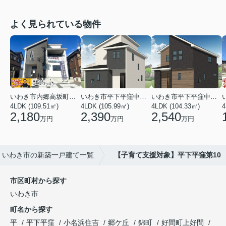
よく見られている物件
いわき市内郷高坂町２丁目
いわき市平下平窪中島町
いわき市平下平窪中島町
4LDK (109.51㎡)
4LDK (105.99㎡)
4LDK (104.33㎡)
4
2,180
2,390
2,540
万円
万円
万円
いわき市の新築一戸建て一覧
【子育て支援対象】平下平窪第10
市区町村から探す
いわき市
町名から探す
平
平下平窪
小名浜住吉
郷ケ丘
錦町
好間町上好間