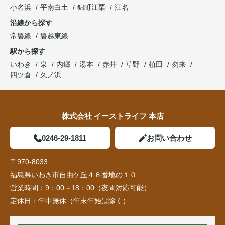
小名浜
平南白土
錦町江栗
江名
沿線から探す
常磐線
磐越東線
駅から探す
いわき
泉
内郷
湯本
赤井
草野
植田
勿来
四ツ倉
久ノ浜
株式会社 イーストライフ 本店
0246-29-1811
お問い合わせ
〒970-8033
福島県いわき市自由ケ丘４６番地の１０
営業時間：
9：00～18：00（夜間対応可能）
定休日：
年中無休（年末年始は除く）