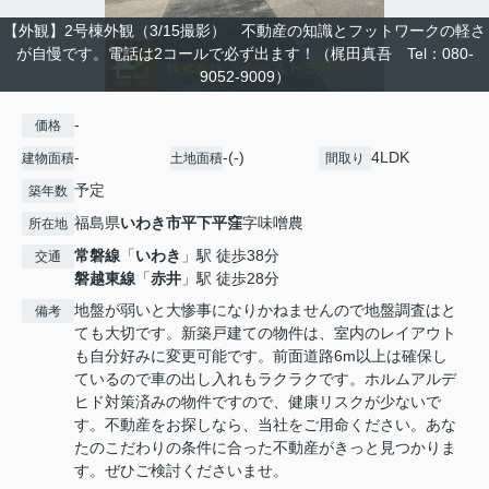
【外観】2号棟外観（3/15撮影） 不動産の知識とフットワークの軽さ
が自慢です。電話は2コールで必ず出ます！（梶田真吾 Tel：080-
9052-9009）
-
価格
-
-(-)
4LDK
建物面積
土地面積
間取り
予定
築年数
福島県
いわき市
平下平窪
字味噌農
所在地
常磐線
「
いわき
」駅 徒歩38分
交通
磐越東線
「
赤井
」駅 徒歩28分
地盤が弱いと大惨事になりかねませんので地盤調査はと
備考
ても大切です。新築戸建ての物件は、室内のレイアウト
も自分好みに変更可能です。前面道路6m以上は確保し
ているので車の出し入れもラクラクです。ホルムアルデ
ヒド対策済みの物件ですので、健康リスクが少ないで
す。不動産をお探しなら、当社をご用命ください。あな
たのこだわりの条件に合った不動産がきっと見つかりま
す。ぜひご検討くださいませ。