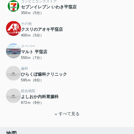
コンビニエンスストア
セブンイレブン いわき平窪店
350ｍ（5分）
その他
クスリのアオキ平窪店
400ｍ（5分）
スーパー
マルト 平窪店
550ｍ（7分）
歯科
ひらくぼ歯科クリニック
595ｍ（8分）
総合病院
よしおか内科胃腸科
672ｍ（9分）
すべて見る
地図