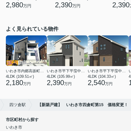
2,980
2,390
2,390
万円
万円
よく見られている物件
いわき市内郷高坂町２丁目
いわき市平下平窪中島町
いわき市平下平窪中島町
4LDK (109.51㎡)
4LDK (105.99㎡)
4LDK (104.33㎡)
4
2,180
2,390
2,540
万円
万円
万円
四ツ倉駅
【新築戸建】 いわき市四倉町第15 価格変更！
市区町村から探す
いわき市