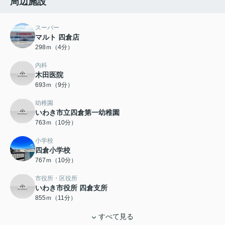
周辺施設
スーパー
マルト 四倉店
298ｍ（4分）
内科
木田医院
693ｍ（9分）
幼稚園
いわき市立四倉第一幼稚園
763ｍ（10分）
小学校
四倉小学校
767ｍ（10分）
市役所・区役所
いわき市役所 四倉支所
855ｍ（11分）
すべて見る