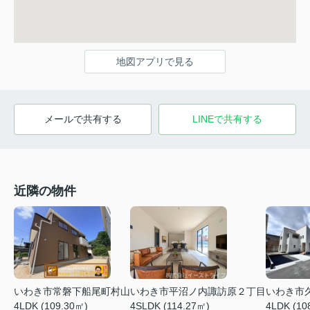
地図アプリで見る
メールで共有する
LINEで共有する
近隣の物件
いわき市常磐下船尾町村山
いわき市平沼ノ内諏訪原２丁目
いわき市
4LDK (109.30㎡)
4SLDK (114.27㎡)
4LDK (10