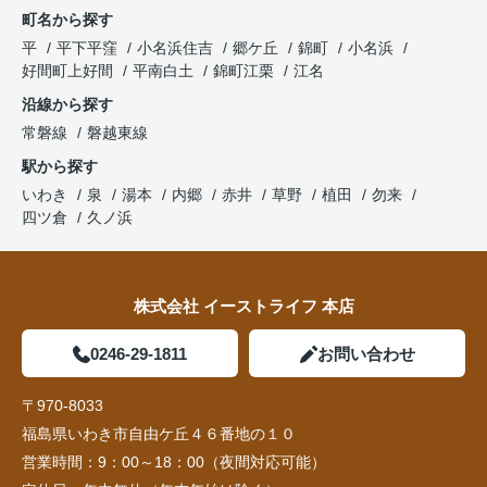
町名から探す
平
平下平窪
小名浜住吉
郷ケ丘
錦町
小名浜
好間町上好間
平南白土
錦町江栗
江名
沿線から探す
常磐線
磐越東線
駅から探す
いわき
泉
湯本
内郷
赤井
草野
植田
勿来
四ツ倉
久ノ浜
株式会社 イーストライフ 本店
0246-29-1811
お問い合わせ
〒970-8033
福島県いわき市自由ケ丘４６番地の１０
営業時間：
9：00～18：00（夜間対応可能）