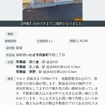
【外観】おかげさまでご成約となりました。
-
価格
-
-(-)
4LDK
建物面積
土地面積
間取り
新築
築年数
福島県
いわき市
四倉町
字西二丁目
所在地
常磐線
「
四ツ倉
」駅 徒歩6分
交通
常磐線
「
久ノ浜
」駅 徒歩68分車11分 6.2km
常磐線
「
草野
」駅 徒歩66分車13分 6.5km
マルト 四倉店まで298mです。地盤調査済みなので、防
備考
災面での安心感が増します。駅徒歩10分の物件です。
劣化対策をしてますので耐久性の高い建材を使っていま
す。不動産の購入は人生の中でも大きなお買い物だと言
われています。そんな大きなお買い物で失敗しないため
にも、購入をお考えの際は不動産のプロである当社スタ