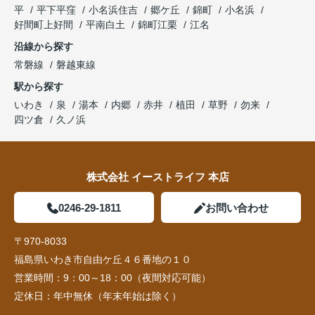
平
平下平窪
小名浜住吉
郷ケ丘
錦町
小名浜
好間町上好間
平南白土
錦町江栗
江名
沿線から探す
常磐線
磐越東線
駅から探す
いわき
泉
湯本
内郷
赤井
植田
草野
勿来
四ツ倉
久ノ浜
株式会社 イーストライフ 本店
0246-29-1811
お問い合わせ
〒970-8033
福島県いわき市自由ケ丘４６番地の１０
営業時間：
9：00～18：00（夜間対応可能）
定休日：
年中無休（年末年始は除く）