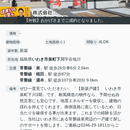
【外観】おかげさまでご成約となりました。
-
価格
-
-(-)
4LDK
建物面積
土地面積
間取り
新築
築年数
福島県
いわき市
泉町下川
字谷地川
所在地
常磐線
「
泉
」駅 徒歩26分車6分 2.5km
交通
常磐線
「
植田
」駅 徒歩87分
常磐線
「
湯本
」駅 徒歩107分車20分 9.0km
ぜひ一度見ていただきたい、「【新築戸建】 いわき市
備考
泉町下川3期」です。耐風構造の物件なら、予期せぬ自
然災害にも安心です。地震エネルギーを吸収し、建物の
揺れを抑えてくれます。南側道路に面しているため、日
当たりを確保する事が出来ます。これまでの経験を活か
し、当社はいわき市にある常磐線泉周辺の一戸建て探し
のサポートを致します。ご連絡は0246-29-1811からご