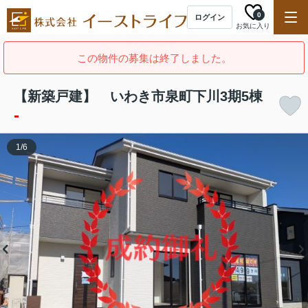
0
ログイン
お気に入り
この物件の募集は終了しました。
【新築戸建】 いわき市泉町下川3期5棟
-
1
/
6