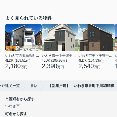
よく見られている物件
いわき市内郷高坂町２丁目
いわき市平下平窪中島町
いわき市平下平窪中島町
4LDK (109.51㎡)
4LDK (105.99㎡)
4LDK (104.33㎡)
4
2,180
2,390
2,540
万円
万円
万円
一戸建て一覧
泉駅
【新築戸建】 いわき市泉町下川3期5棟
市区町村から探す
いわき市
町名から探す