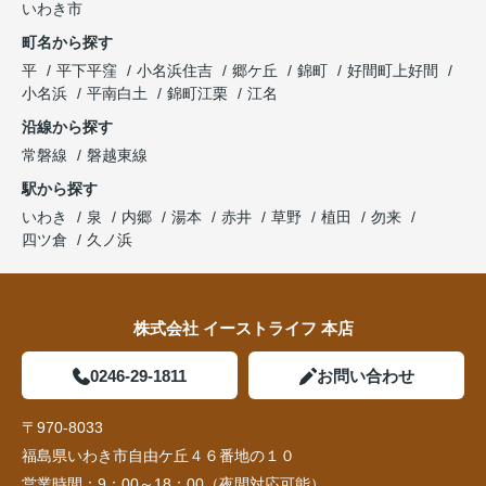
いわき市
町名から探す
平
平下平窪
小名浜住吉
郷ケ丘
錦町
好間町上好間
小名浜
平南白土
錦町江栗
江名
沿線から探す
常磐線
磐越東線
駅から探す
いわき
泉
内郷
湯本
赤井
草野
植田
勿来
四ツ倉
久ノ浜
株式会社 イーストライフ 本店
0246-29-1811
お問い合わせ
〒970-8033
福島県いわき市自由ケ丘４６番地の１０
営業時間：
9：00～18：00（夜間対応可能）