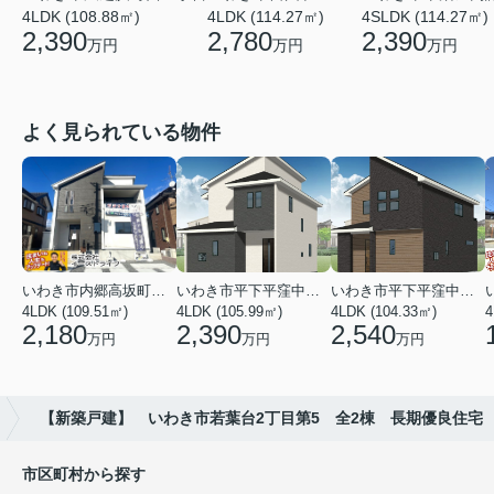
4LDK (108.88㎡)
4SLDK (114.27㎡)
4LDK (114.27㎡)
2,390
2,390
2,780
万円
万円
万円
よく見られている物件
いわき市内郷高坂町２丁目
いわき市平下平窪中島町
いわき市平下平窪中島町
4LDK (109.51㎡)
4LDK (105.99㎡)
4LDK (104.33㎡)
4
2,180
2,390
2,540
万円
万円
万円
【新築戸建】 いわき市若葉台2丁目第5 全2棟 長期優良住宅
市区町村から探す