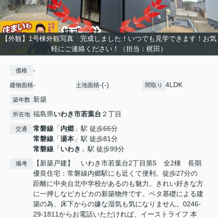
【外観】1号棟外観写真 完成しました！いつでも見学できます！お気
軽にご連絡ください！（担当：梶田）
-
価格
-
-(-)
4LDK
建物面積
土地面積
間取り
新築
築年数
福島県
いわき市
若葉台
２丁目
所在地
常磐線
「
内郷
」駅 徒歩66分
交通
常磐線
「
湯本
」駅 徒歩81分
常磐線
「
いわき
」駅 徒歩99分
【新築戸建】 いわき市若葉台2丁目第5 全2棟 長期
備考
優良住宅：常磐線内郷駅にも近くて便利。徒歩27分の
距離に中央台北中学校があるのも魅力。きれい好きな方
に一押しなピカピカの新築物件です。ベタ基礎による建
築の為、床下からの嫌な湿気も気になりません。0246-
29-1811からお電話いただければ、イーストライフ 本