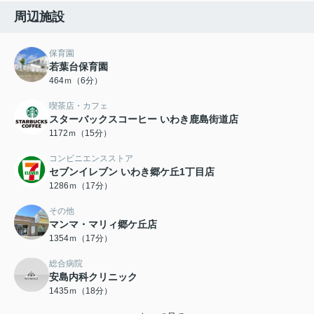
周辺施設
保育園
若葉台保育園
464ｍ（6分）
喫茶店・カフェ
スターバックスコーヒー いわき鹿島街道店
1172ｍ（15分）
コンビニエンスストア
セブンイレブン いわき郷ケ丘1丁目店
1286ｍ（17分）
その他
マンマ・マリィ郷ケ丘店
1354ｍ（17分）
総合病院
安島内科クリニック
1435ｍ（18分）