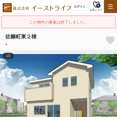
0
ログイン
お気に入り
この物件の募集は終了しました。
佐糠町東２棟
-
1
/
2