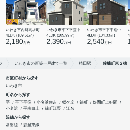
いわき市内郷高坂町２丁目
いわき市平下平窪中島町
いわき市平下平窪中島町
4LDK (109.51㎡)
4LDK (105.99㎡)
4LDK (104.33㎡)
4
2,180
2,390
2,540
万円
万円
万円
フ
いわき市の新築一戸建て一覧
植田駅
佐糠町東２棟
市区町村から探す
いわき市
町名から探す
平
平下平窪
小名浜住吉
郷ケ丘
錦町
好間町上好間
小名浜
平南白土
錦町江栗
江名
沿線から探す
常磐線
磐越東線