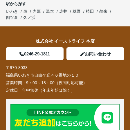
駅から探す
いわき
泉
内郷
湯本
赤井
草野
植田
勿来
四ツ倉
久ノ浜
株式会社 イーストライフ 本店
0246-29-1811
お問い合わせ
〒970-8033
福島県いわき市自由ケ丘４６番地の１０
営業時間：
9：00～18：00（夜間対応可能）
定休日：
年中無休（年末年始は除く）