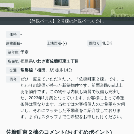
【外観パース】２号棟の外観パースです。
-
価格
-
-(-)
4LDK
建物面積
土地面積
間取り
予定
築年数
福島県
いわき市
佐糠町東
１丁目
所在地
常磐線
「
植田
」駅 徒歩14分
交通
ぜひ一度見ていただきたい、「佐糠町東２棟」です。こ
備考
だわりの設備が整った新築物件です。前面道路6m以上
ある物件です。この物件は内観も綺麗で設備も充実し
た、2023年1月築となっています。お客様によって希望
条件は異なります。当社ではお客様個人のご希望をお伺
いし、それにマッチした不動産をご紹介致しておりま
す。まずはスタッフまでご希望をお申し付けください。
佐糠町東２棟のコメント(おすすめポイント)