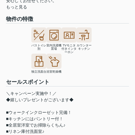
安心してお任せください。
もっと見る
物件の特徴
バストイレ
室内洗濯機
TVモニタ
カウンター
別
置場
付きインタ
キッチン
ーホン
独立洗面台
浴室乾燥機
セールスポイント
＼キャンペーン実施中！／
◆嬉しいプレゼントがございます◆
■ウォークインクローゼット完備！
■キッチンにはパントリー付！
■全居室洋室でお掃除らくちん♪
■リネン庫付洗面室♪