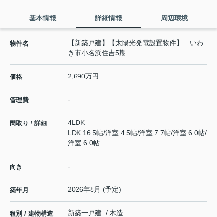
基本情報
詳細情報
周辺環境
【新築戸建】【太陽光発電設置物件】 いわ
物件名
き市小名浜住吉5期
2,690万円
価格
-
管理費
4LDK
間取り / 詳細
LDK 16.5帖
/
洋室 4.5帖
/
洋室 7.7帖
/
洋室 6.0帖
/
洋室 6.0帖
-
向き
2026年8月 (予定)
築年月
新築一戸建 / 木造
種別 / 建物構造