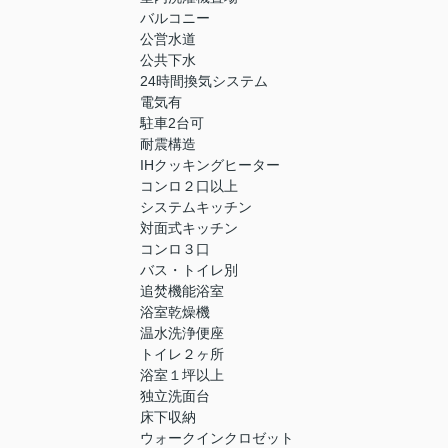
バルコニー
公営水道
公共下水
24時間換気システム
電気有
駐車2台可
耐震構造
IHクッキングヒーター
コンロ２口以上
システムキッチン
対面式キッチン
コンロ３口
バス・トイレ別
追焚機能浴室
浴室乾燥機
温水洗浄便座
トイレ２ヶ所
浴室１坪以上
独立洗面台
床下収納
ウォークインクロゼット