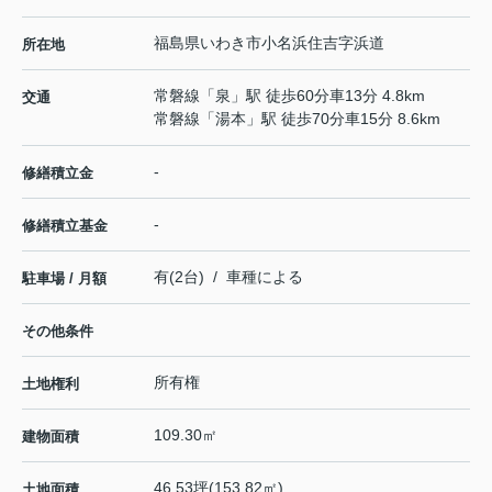
福島県
いわき市
小名浜住吉
字浜道
所在地
常磐線
「
泉
」駅 徒歩60分車13分 4.8km
交通
常磐線
「
湯本
」駅 徒歩70分車15分 8.6km
-
修繕積立金
-
修繕積立基金
有(2台) / 車種による
駐車場 / 月額
その他条件
所有権
土地権利
109.30㎡
建物面積
46.53坪(153.82㎡)
土地面積