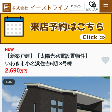
0
ログイン
お気に入り
NEW
【新築戸建】【太陽光発電設置物件】
いわき市小名浜住吉5期 3号棟
2,690
万円
1
/
36