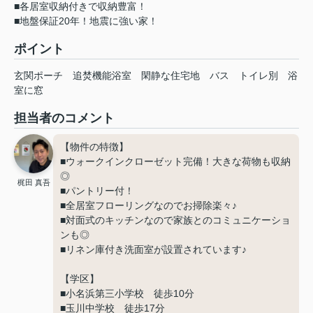
■各居室収納付きで収納豊富！
■地盤保証20年！地震に強い家！
ポイント
玄関ポーチ
追焚機能浴室
閑静な住宅地
バス
トイレ別
浴
室に窓
担当者のコメント
【物件の特徴】
■ウォークインクローゼット完備！大きな荷物も収納
◎
梶田 真吾
■パントリー付！
■全居室フローリングなのでお掃除楽々♪
■対面式のキッチンなので家族とのコミュニケーショ
ンも◎
■リネン庫付き洗面室が設置されています♪
【学区】
■小名浜第三小学校 徒歩10分
■玉川中学校 徒歩17分