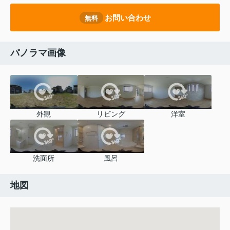
お問い合わせ
無料
パノラマ画像
外観
リビング
洋室
洗面所
風呂
地図