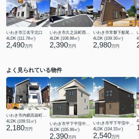
いわき市江名字北口
いわき市久之浜町西２丁目
いわき市常磐下船尾町村山
4
4LDK (111.78㎡)
4LDK (108.88㎡)
4LDK (109.30㎡)
2,490
2,390
2,980
万円
万円
万円
よく見られている物件
いわき市内郷高坂町２丁目
4
4LDK (109.51㎡)
いわき市平下平窪中島町
いわき市平下平窪中島町
2,180
万円
4LDK (104.33㎡)
4LDK (105.99㎡)
2,540
2,390
万円
万円