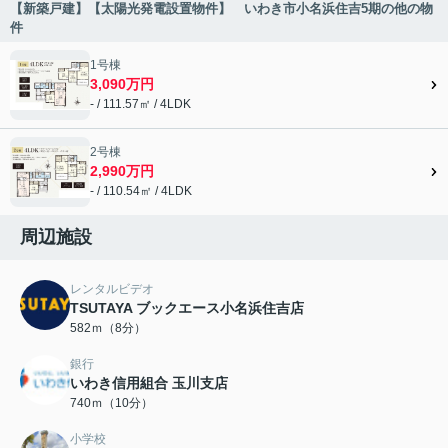
【新築戸建】【太陽光発電設置物件】 いわき市小名浜住吉5期の他の物
件
1号棟
3,090万円
- / 111.57㎡ / 4LDK
2号棟
2,990万円
- / 110.54㎡ / 4LDK
周辺施設
レンタルビデオ
TSUTAYA ブックエース小名浜住吉店
582ｍ（8分）
銀行
いわき信用組合 玉川支店
740ｍ（10分）
小学校