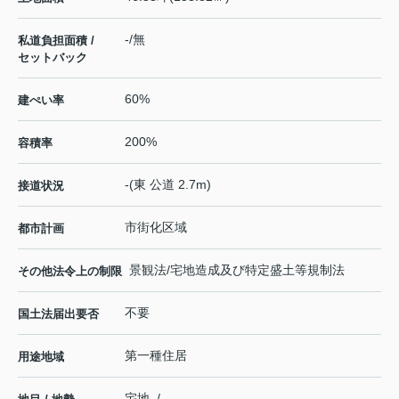
-/無
私道負担面積 /
セットバック
60%
建ぺい率
200%
容積率
-(東 公道 2.7m)
接道状況
市街化区域
都市計画
景観法/宅地造成及び特定盛土等規制法
その他法令上の制限
不要
国土法届出要否
第一種住居
用途地域
宅地 / -