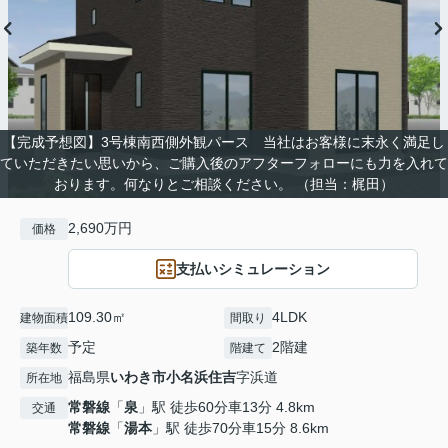
【完成予想図】3号棟南西側外観パース 当社はお客様に末永く満足し
ていただきたい思いから、ご購入後のアフターフォローにも力を入れて
おります。何なりとご相談ください。 （担当：梶田）
2,690万円
価格
支払いシミュレーション
109.30㎡
4LDK
建物面積
間取り
予定
2階建
築年数
階建て
福島県
いわき市
小名浜住吉
字浜道
所在地
常磐線
「
泉
」駅 徒歩60分車13分 4.8km
交通
常磐線
「
湯本
」駅 徒歩70分車15分 8.6km