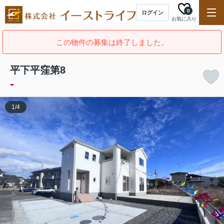
0
ログイン
お気に入り
この物件の募集は終了しました。
平下平窪第8
-
1
/
4