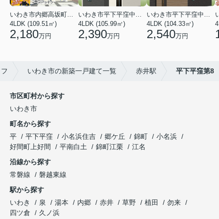
いわき市内郷高坂町２丁目
いわき市平下平窪中島町
いわき市平下平窪中島町
4LDK (109.51㎡)
4LDK (105.99㎡)
4LDK (104.33㎡)
4
2,180
2,390
2,540
万円
万円
万円
イフ
いわき市の新築一戸建て一覧
赤井駅
平下平窪第8
市区町村から探す
いわき市
町名から探す
平
平下平窪
小名浜住吉
郷ケ丘
錦町
小名浜
好間町上好間
平南白土
錦町江栗
江名
沿線から探す
常磐線
磐越東線
駅から探す
いわき
泉
湯本
内郷
赤井
草野
植田
勿来
四ツ倉
久ノ浜