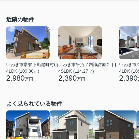
近隣の物件
いわき市常磐下船尾町村山
いわき市平沼ノ内諏訪原２丁目
いわき市
4LDK (109.30㎡)
4SLDK (114.27㎡)
4LDK (10
2,980
2,390
2,390
万円
万円
よく見られている物件