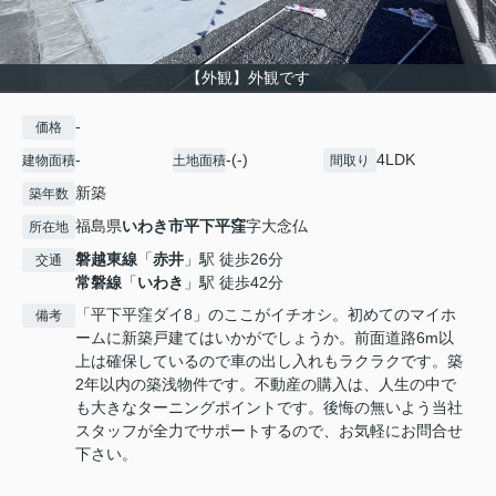
【外観】外観です
-
価格
-
-(-)
4LDK
建物面積
土地面積
間取り
新築
築年数
福島県
いわき市
平下平窪
字大念仏
所在地
磐越東線
「
赤井
」駅 徒歩26分
交通
常磐線
「
いわき
」駅 徒歩42分
「平下平窪ダイ8」のここがイチオシ。初めてのマイホ
備考
ームに新築戸建てはいかがでしょうか。前面道路6m以
上は確保しているので車の出し入れもラクラクです。築
2年以内の築浅物件です。不動産の購入は、人生の中で
も大きなターニングポイントです。後悔の無いよう当社
スタッフが全力でサポートするので、お気軽にお問合せ
下さい。