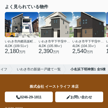
よく見られている物件
いわき市内郷高坂町２丁目
いわき市平下平窪中島町
いわき市平下平窪中島町
4LDK (109.51㎡)
4LDK (105.99㎡)
4LDK (104.33㎡)
4
2,180
2,390
2,540
万円
万円
万円
ライフ
いわき市の新築一戸建て一覧
小名浜下明神第1 全5棟
株式会社 イーストライフ 本店
0246-29-1811
お問い合わせ