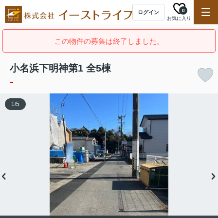
0
ログイン
お気に入り
この物件の募集は終了しました。
小名浜下明神第1 全5棟
-
1
/
5