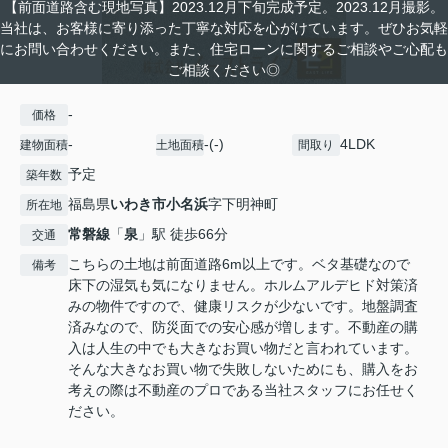
【前面道路含む現地写真】2023.12月下旬完成予定。2023.12月撮影。
当社は、お客様に寄り添った丁寧な対応を心がけています。ぜひお気軽
にお問い合わせください。また、住宅ローンに関するご相談やご心配も
ご相談ください◎
-
価格
-
-(-)
4LDK
建物面積
土地面積
間取り
予定
築年数
福島県
いわき市
小名浜
字下明神町
所在地
常磐線
「
泉
」駅 徒歩66分
交通
こちらの土地は前面道路6m以上です。ベタ基礎なので
備考
床下の湿気も気になりません。ホルムアルデヒド対策済
みの物件ですので、健康リスクが少ないです。地盤調査
済みなので、防災面での安心感が増します。不動産の購
入は人生の中でも大きなお買い物だと言われています。
そんな大きなお買い物で失敗しないためにも、購入をお
考えの際は不動産のプロである当社スタッフにお任せく
ださい。