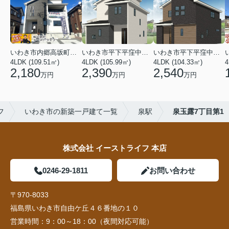
いわき市内郷高坂町２丁目
いわき市平下平窪中島町
いわき市平下平窪中島町
4LDK (109.51㎡)
4LDK (105.99㎡)
4LDK (104.33㎡)
4
2,180
2,390
2,540
万円
万円
万円
フ
いわき市の新築一戸建て一覧
泉駅
泉玉露7丁目第1
株式会社 イーストライフ 本店
0246-29-1811
お問い合わせ
〒970-8033
福島県いわき市自由ケ丘４６番地の１０
営業時間：
9：00～18：00（夜間対応可能）