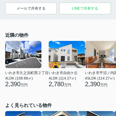
メールで共有する
LINEで共有する
近隣の物件
いわき市久之浜町西２丁目
いわき市平沼ノ内
いわき市自由ケ丘
4LDK (108.88㎡)
4SLDK (114.27㎡)
4LDK (114.27㎡)
2,390
2,390
2,780
万円
万円
万円
よく見られている物件