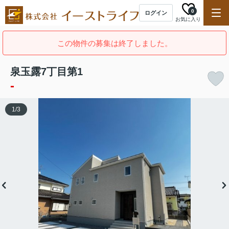
0
ログイン
お気に入り
この物件の募集は終了しました。
泉玉露7丁目第1
-
1
/
3