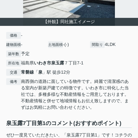
【外観】同社施工イメージ
-
価格
-
-(-)
4LDK
建物面積
土地面積
間取り
予定
築年数
福島県
いわき市
泉玉露
７丁目7-1
所在地
常磐線
「
泉
」駅 徒歩12分
交通
南西側の道路に面している物件です。綺麗で清潔感のあ
備考
る室内が新築戸建ての特徴です。いわき市に特化した当
社では、多種多様な不動産情報をご用意しております。
不動産情報と併せて地域情報もお伝え致しますので、ま
ずはお気軽にお問い合わせください。
泉玉露7丁目第1のコメント(おすすめポイント)
ぜひ一度見ていただきたい、「泉玉露7丁目第1」です！コチラの