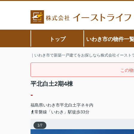
トップ
いわき市の物件一
｜いわき市で新築一戸建てをお探しなら株式会社イースト
この物
平北白土2期4棟
-
福島県
いわき市
平北白土
字ネキ内
常磐線「いわき」駅徒歩33分
1
/
7