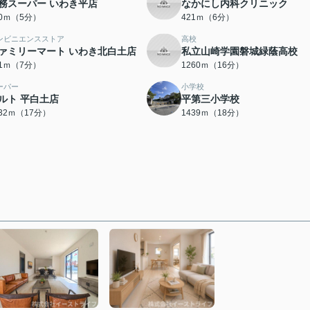
務スーパー いわき平店
なかにし内科クリニック
80ｍ（5分）
421ｍ（6分）
ンビニエンスストア
高校
ァミリーマート いわき北白土店
私立山崎学園磐城緑蔭高校
41ｍ（7分）
1260ｍ（16分）
ーパー
小学校
ルト 平白土店
平第三小学校
332ｍ（17分）
1439ｍ（18分）