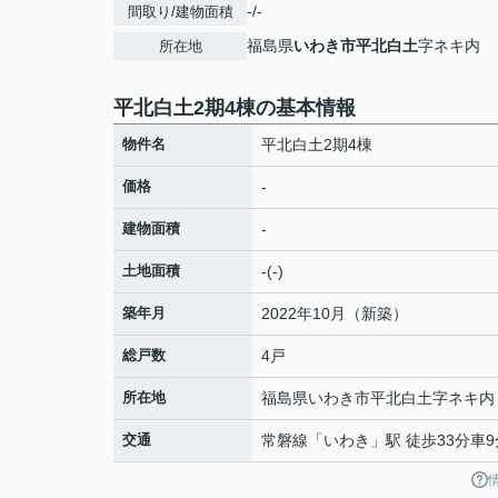
-/-
間取り/建物面積
福島県
いわき市
平北白土
字ネキ内
所在地
平北白土2期4棟の基本情報
物件名
平北白土2期4棟
価格
-
建物面積
-
土地面積
-(-)
築年月
2022年10月（新築）
総戸数
4戸
所在地
福島県
いわき市
平北白土
字ネキ内
交通
常磐線
「
いわき
」駅 徒歩33分車9