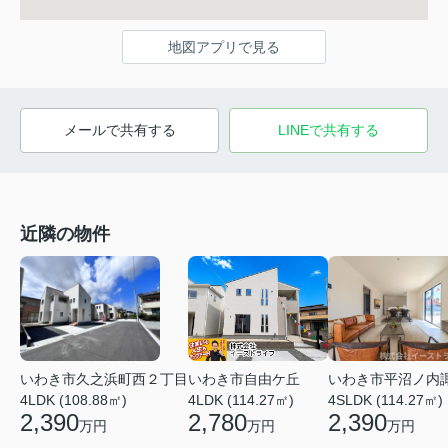
地図アプリで見る
メールで共有する
LINEで共有する
近隣の物件
いわき市久之浜町西２丁目
いわき市平沼ノ内
いわき市自由ケ丘
4LDK (108.88㎡)
4SLDK (114.27㎡)
4LDK (114.27㎡)
2,390
2,390
2,780
万円
万円
万円