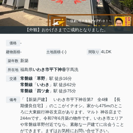
【外観】おかげさまでご成約となりました。
-
価格
-
-(-)
4LDK
建物面積
土地面積
間取り
新築
築年数
福島県
いわき市
平下神谷
字馬洗
所在地
常磐線
「
草野
」駅 徒歩16分
交通
常磐線
「
いわき
」駅 徒歩62分
常磐線
「
四ツ倉
」駅 徒歩75分
「【新築戸建】 いわき市平下神谷第7 全4棟 【長
備考
期優良住宅】」のここがイチオシ。家から475mのとこ
ろに大東銀行神谷支店があります。マルト 神谷店まで
244mです。令和7年6月築の物件です。いわき市エリア
や常磐線草野付近でなら、素敵な一戸建てに出会うこと
ができます。まずはお気軽にお問い合せ下さい。