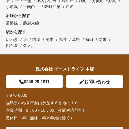
平
平下平窪
小名浜住吉
郷ケ丘
錦町
好間町上好間
小名浜
平南白土
錦町江栗
江名
沿線から探す
常磐線
磐越東線
駅から探す
いわき
泉
内郷
湯本
赤井
草野
植田
勿来
四ツ倉
久ノ浜
株式会社 イーストライフ 本店
0246-29-1811
お問い合わせ
〒970-8033
福島県いわき市自由ケ丘４６番地の１０
営業時間：
9：00～18：00（夜間対応可能）
定休日：
年中無休（年末年始は除く）