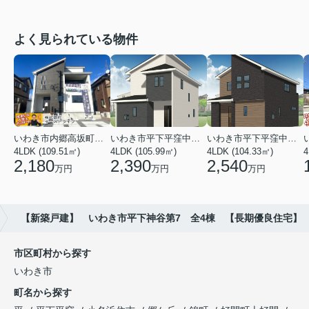
よく見られている物件
いわき市内郷高坂町２丁目
いわき市平下平窪中島町
いわき市平下平窪中島町
4LDK (109.51㎡)
4LDK (105.99㎡)
4LDK (104.33㎡)
4
2,180
2,390
2,540
万円
万円
万円
【新築戸建】 いわき市平下神谷第7 全4棟 【長期優良住宅】
市区町村から探す
いわき市
町名から探す