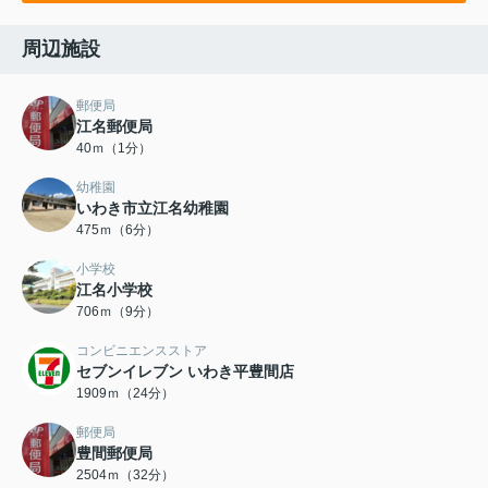
周辺施設
郵便局
江名郵便局
40ｍ（1分）
幼稚園
いわき市立江名幼稚園
475ｍ（6分）
小学校
江名小学校
706ｍ（9分）
コンビニエンスストア
セブンイレブン いわき平豊間店
1909ｍ（24分）
郵便局
豊間郵便局
2504ｍ（32分）