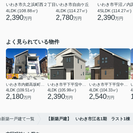
いわき市久之浜町西２丁目
いわき市平沼ノ内
いわき市自由ケ丘
4LDK (108.88㎡)
4SLDK (114.27㎡)
4LDK (114.27㎡)
2,390
2,390
2,780
万円
万円
万円
よく見られている物件
いわき市内郷高坂町２丁目
いわき市平下平窪中島町
いわき市平下平窪中島町
4LDK (109.51㎡)
4LDK (105.99㎡)
4LDK (104.33㎡)
4
2,180
2,390
2,540
万円
万円
万円
の新築一戸建て一覧
【新築戸建】 いわき市江名1期 ラスト1棟