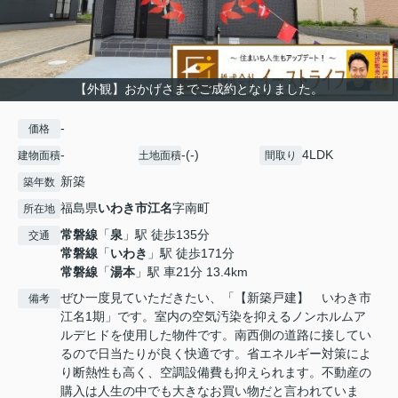
【外観】おかげさまでご成約となりました。
-
価格
-
-(-)
4LDK
建物面積
土地面積
間取り
新築
築年数
福島県
いわき市
江名
字南町
所在地
常磐線
「
泉
」駅 徒歩135分
交通
常磐線
「
いわき
」駅 徒歩171分
常磐線
「
湯本
」駅 車21分 13.4km
ぜひ一度見ていただきたい、「【新築戸建】 いわき市
備考
江名1期」です。室内の空気汚染を抑えるノンホルムア
ルデヒドを使用した物件です。南西側の道路に接してい
るので日当たりが良く快適です。省エネルギー対策によ
り断熱性も高く、空調設備費も抑えられます。不動産の
購入は人生の中でも大きなお買い物だと言われていま