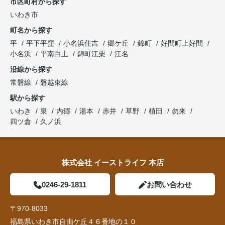
市区町村から探す
いわき市
町名から探す
平
平下平窪
小名浜住吉
郷ケ丘
錦町
好間町上好間
小名浜
平南白土
錦町江栗
江名
沿線から探す
常磐線
磐越東線
駅から探す
いわき
泉
内郷
湯本
赤井
草野
植田
勿来
四ツ倉
久ノ浜
株式会社 イーストライフ 本店
0246-29-1811
お問い合わせ
〒970-8033
福島県いわき市自由ケ丘４６番地の１０