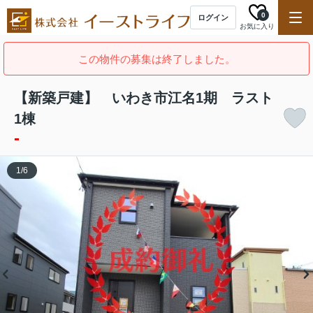
0
ログイン
お気に入り
この物件の募集は終了しました。
【新築戸建】 いわき市江名1期 ラスト
1棟
-
1
/
6