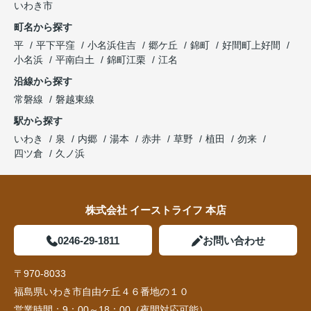
いわき市
町名から探す
平
平下平窪
小名浜住吉
郷ケ丘
錦町
好間町上好間
小名浜
平南白土
錦町江栗
江名
沿線から探す
常磐線
磐越東線
駅から探す
いわき
泉
内郷
湯本
赤井
草野
植田
勿来
四ツ倉
久ノ浜
株式会社 イーストライフ 本店
0246-29-1811
お問い合わせ
〒970-8033
福島県いわき市自由ケ丘４６番地の１０
営業時間：
9：00～18：00（夜間対応可能）