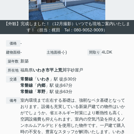
【外観】完成しました！（12月撮影）いつでも現地ご案内いたしま
す！（担当：梶田 Tel：080-9052-9009）
-
価格
-
-(-)
4LDK
建物面積
土地面積
間取り
新築
築年数
福島県
いわき市
平上荒川
字砂屋戸
所在地
常磐線
「
いわき
」駅 徒歩30分
交通
常磐線
「
内郷
」駅 徒歩67分
常磐線
「
草野
」駅 徒歩63分
室内環境まで左右する基礎は、強靭なベタ基礎となって
備考
おります。設備も充実している新築戸建ての物件はいか
がでしょうか。省エネルギー対策により断熱性も高く、
空調設備費も抑えられます。室内の空気汚染を抑えるノ
ンホルムアルデヒドを使用した物件です。一戸建て購入
時の不安を、豊富なスタッフが解消いたします。いわき