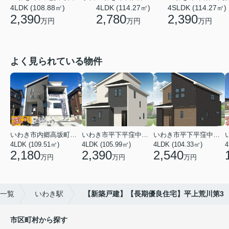
4LDK (108.88㎡)
4SLDK (114.27㎡)
4LDK (114.27㎡)
2,390
2,390
2,780
万円
万円
万円
よく見られている物件
いわき市内郷高坂町２丁目
いわき市平下平窪中島町
いわき市平下平窪中島町
4LDK (109.51㎡)
4LDK (105.99㎡)
4LDK (104.33㎡)
4
2,180
2,390
2,540
万円
万円
万円
一覧
いわき駅
【新築戸建】【長期優良住宅】平上荒川第3
市区町村から探す