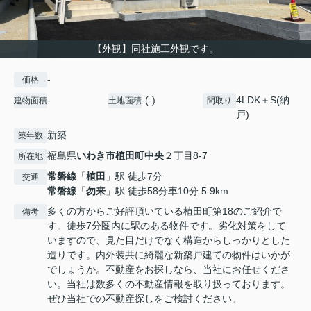
【外観】同社施工外観です。
-
価格
-
-(-)
4LDK＋S(納
建物面積
土地面積
間取り
戸)
新築
築年数
福島県
いわき市
植田町中央
２丁目8-7
所在地
常磐線
「
植田
」駅 徒歩7分
交通
常磐線
「
勿来
」駅 徒歩58分車10分 5.9km
多くの方からご好評頂いている植田町第18のご紹介で
備考
す。徒歩7分圏内に駅のある物件です。劣化対策をして
いますので、見た目だけでなく構造からしっかりとした
造りです。内外装共に綺麗な新築戸建ての物件はいかが
でしょうか。不動産をお探しなら、当社にお任せくださ
い。当社は数多くの不動産情報を取り扱っております。
ぜひ当社での不動産探しをご検討ください。