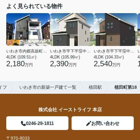
よく見られている物件
いわき市内郷高坂町２丁目
いわき市平下平窪中島町
いわき市平下平窪中島町
4LDK (109.51㎡)
4LDK (105.99㎡)
4LDK (104.33㎡)
4
2,180
2,390
2,540
万円
万円
万円
イフ
いわき市の新築一戸建て一覧
植田駅
植田町第18
株式会社 イーストライフ 本店
0246-29-1811
お問い合わせ
〒970-8033