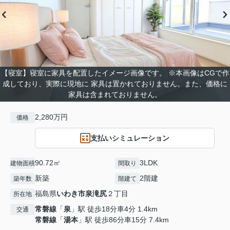
【寝室】寝室に家具を配置したイメージ画像です。 ※本画像はCGで作
成しており、実際に現地に 家具は置かれておりません。また、価格に
家具は含まれておりません。
2,280万円
価格
支払いシミュレーション
90.72㎡
3LDK
建物面積
間取り
新築
2階建
築年数
階建て
福島県
いわき市
泉滝尻
２丁目
所在地
常磐線
「
泉
」駅 徒歩18分車4分 1.4km
交通
常磐線
「
湯本
」駅 徒歩86分車15分 7.4km