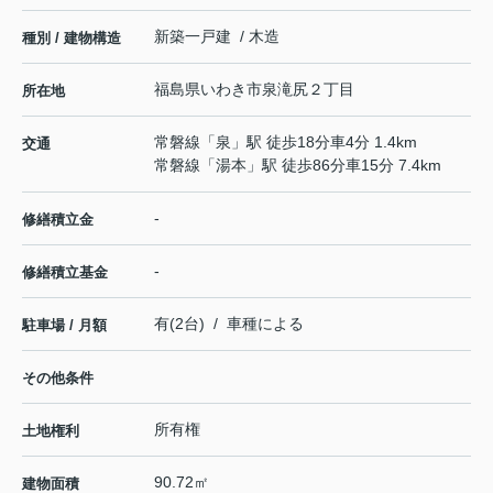
新築一戸建 / 木造
種別 / 建物構造
福島県
いわき市
泉滝尻
２丁目
所在地
常磐線
「
泉
」駅 徒歩18分車4分 1.4km
交通
常磐線
「
湯本
」駅 徒歩86分車15分 7.4km
-
修繕積立金
-
修繕積立基金
有(2台) / 車種による
駐車場 / 月額
その他条件
所有権
土地権利
90.72㎡
建物面積