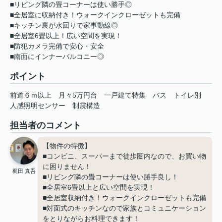
■リビング隣の畳コーナーは使い勝手◎
■全居室に収納付き！ウォークインクローゼットも完備
■キッチン裏が水回りで家事動線◎
■全居室6畳以上！広い空間を実現！
■防犯カメラ完備で安心・安全
■南面にインナーバルコニー◎
ポイント
前道６ｍ以上
月々5万円台
一戸建て特集
バス
トイレ別
人感照明センサー
制震構造
担当者のコメント
【物件の特徴】
■コンビニ、スーパーまで徒歩圏内なので、お買い物
に困りません！
梶田 真吾
■リビング隣の畳コーナーは使い勝手良し！
■全居室6畳以上と広い空間を実現！
■全居室収納付き！ウォークインクローゼットも完備
■対面式のキッチンなので家族とコミュニケーション
をとりながらお料理できます！