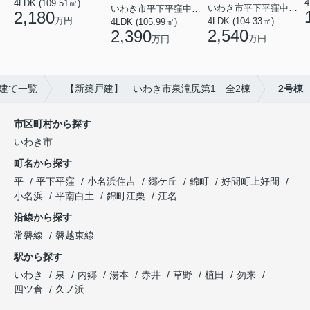
4
4LDK (109.51㎡)
いわき市平下平窪中島町
いわき市平下平窪中島町
2,180
万円
4LDK (104.33㎡)
4LDK (105.99㎡)
2,540
2,390
万円
万円
建て一覧
【新築戸建】 いわき市泉滝尻第1 全2棟
2号棟
市区町村から探す
いわき市
町名から探す
平
平下平窪
小名浜住吉
郷ケ丘
錦町
好間町上好間
小名浜
平南白土
錦町江栗
江名
沿線から探す
常磐線
磐越東線
駅から探す
いわき
泉
内郷
湯本
赤井
草野
植田
勿来
四ツ倉
久ノ浜