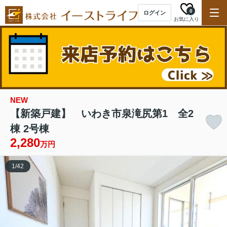
0
ログイン
お気に入り
NEW
【新築戸建】 いわき市泉滝尻第1 全2
棟 2号棟
2,280
万円
1
/
42