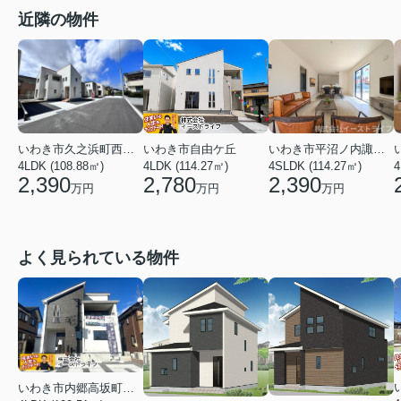
近隣の物件
いわき市久之浜町西２丁目
いわき市平沼ノ内諏訪原２丁目
いわき市自由ケ丘
4LDK (108.88㎡)
4SLDK (114.27㎡)
4
4LDK (114.27㎡)
2,390
2,390
2,780
万円
万円
万円
よく見られている物件
いわき市内郷高坂町２丁目