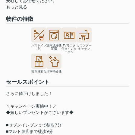
安心してお任せください。
もっと見る
物件の特徴
バストイレ
室内洗濯機
TVモニタ
カウンター
別
置場
付きインタ
キッチン
ーホン
独立洗面台
浴室乾燥機
セールスポイント
さらに値下げしました！
＼キャンペーン実施中！／
◆嬉しいプレゼントがございます◆
■セブンイレブンまで徒歩7分
■マルト泉店まで徒歩9分