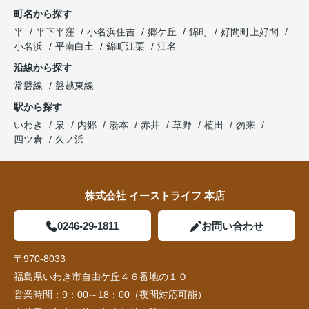
町名から探す
平
平下平窪
小名浜住吉
郷ケ丘
錦町
好間町上好間
小名浜
平南白土
錦町江栗
江名
沿線から探す
常磐線
磐越東線
駅から探す
いわき
泉
内郷
湯本
赤井
草野
植田
勿来
四ツ倉
久ノ浜
株式会社 イーストライフ 本店
0246-29-1811
お問い合わせ
〒970-8033
福島県いわき市自由ケ丘４６番地の１０
営業時間：
9：00～18：00（夜間対応可能）