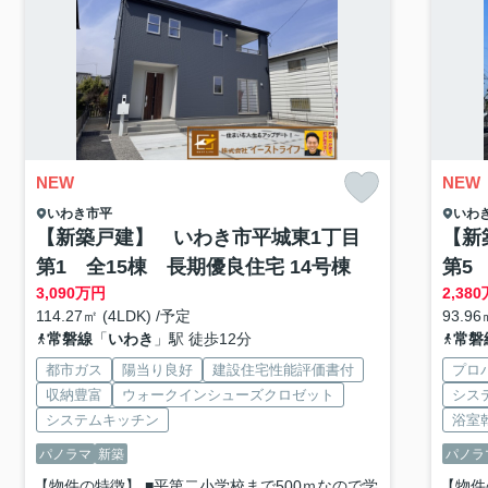
NEW
NEW
いわき市
平
いわ
【新築戸建】 いわき市平城東1丁目
【新
第1 全15棟 長期優良住宅 14号棟
第5
3,090
万円
2,380
114.27㎡ (4LDK) /予定
93.96
常磐線
「
いわき
」駅 徒歩12分
常磐
都市ガス
陽当り良好
建設住宅性能評価書付
プロ
収納豊富
ウォークインシューズクロゼット
シス
システムキッチン
浴室
パノラマ
新築
パノラ
【物件の特徴】 ■平第二小学校まで500ｍなので学
【物件