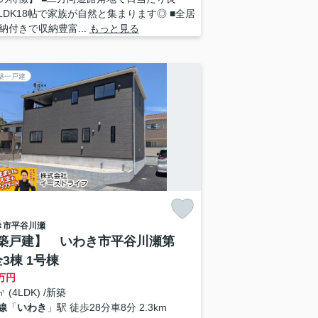
■LDK18帖で家族が自然と集まります◎ ■全居
納付きで収納豊富...
もっと見る
築一戸建
き市
平谷川瀬
築戸建】 いわき市平谷川瀬第
3棟 1号棟
万円
㎡ (4LDK) /新築
線
「
いわき
」駅 徒歩28分車8分 2.3km