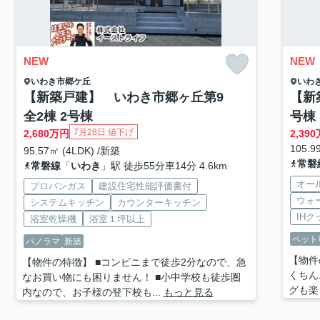
NEW
NEW
いわき市
郷ケ丘
いわ
【新築戸建】 いわき市郷ヶ丘第9
【新
全2棟 2号棟
号棟
7月28日 値下げ
2,680
万円
2,390
105.9
95.57㎡ (4LDK) /新築
常磐
常磐線
「
いわき
」駅 徒歩55分車14分 4.6km
オー
プロパンガス
建設住宅性能評価書付
ウォ
システムキッチン
カウンターキッチン
IH
浴室乾燥機
浴室１坪以上
ペット
パノラマ
新築
【物件
【物件の特徴】 ■コンビニまで徒歩2分なので、急
くちん
なお買い物にも困りません！ ■小中学校も徒歩圏
グも楽し
内なので、お子様の登下校も...
もっと見る