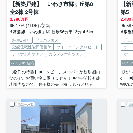
【新築戸建】 いわき市郷ヶ丘第8
【新
全2棟 2号棟
第5
2,780
万円
2,480
95.17㎡ (4LDK) /新築
95.58
常磐線
「
いわき
」駅 徒歩56分車13分 4.6km
常磐
駐車2台可
プロパンガス
プロ
建設住宅性能評価書付
ウォークインクロゼット
ウォ
システムキッチン
カウンターキッチン
カウ
パノラマ
新築
パノラ
【物件の特徴】 ■コンビニ、スーパーが徒歩圏内
【物件
なので、お買い物に困りません！ ■小中学校も徒
好！ 
歩圏内なので、お子様の登下校...
もっと見る
WIC
新築一戸建
新