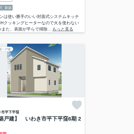
可
新築
ンは使い勝手のいい対面式システムキッチ
IHクッキングヒーターなので火を使わない
♪また、表面が平らで掃除...
もっと見る
築一戸建
き市
平下平窪
築戸建】 いわき市平下平窪6期 2