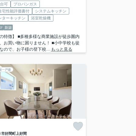
2台可
プロパンガス
住宅性能評価書付
システムキッチン
ンターキッチン
浴室乾燥機
マ
新築
の特徴】 ■多種多様な商業施設が徒歩圏内
、お買い物に困りません！ ■小中学校も徒
なので、お子様の登下校...
もっと見る
築一戸建
き市
好間町上好間