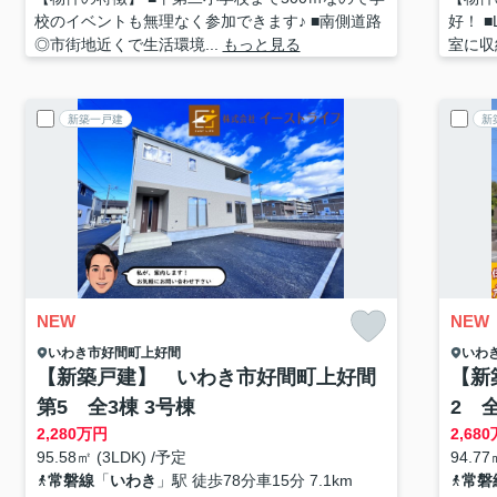
校のイベントも無理なく参加できます♪ ■南側道路
好！ 
◎市街地近くで生活環境...
もっと見る
室に収
新築一戸建
新
NEW
NEW
いわき市
好間町上好間
いわ
【新築戸建】 いわき市好間町上好間
【新
第5 全3棟 3号棟
2 全
2,280
万円
2,680
95.58㎡ (3LDK) /予定
94.77
常磐線
「
いわき
」駅 徒歩78分車15分 7.1km
常磐