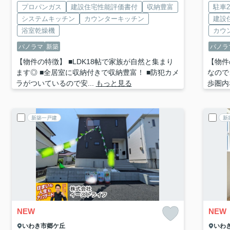
プロパンガス
建設住宅性能評価書付
収納豊富
駐車
システムキッチン
カウンターキッチン
建設
浴室乾燥機
カウ
パノラマ
新築
パノラ
【物件の特徴】 ■LDK18帖で家族が自然と集まり
【物件
ます◎ ■全居室に収納付きで収納豊富！ ■防犯カメ
なので
ラがついているので安...
もっと見る
歩圏内
新築一戸建
新
NEW
NEW
いわき市
郷ケ丘
いわ