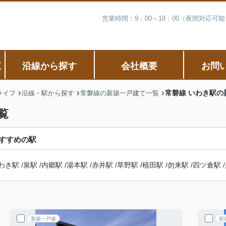
営業時間：9：00～18：00（夜間対応
覧
沿線から探す
会社概要
お問
常磐線 いわき駅の
ライフ
沿線・駅から探す
常磐線の新築一戸建て一覧
覧
すすめの駅
わき駅
/
泉駅
/
内郷駅
/
湯本駅
/
赤井駅
/
草野駅
/
植田駅
/
勿来駅
/
四ツ倉駅
/
新築一戸建
新