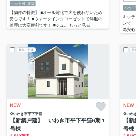
ペット可
新築
ペット
【物件の特徴】 ■オール電化で火を使わないため
キッチ
安心です！ ■ウォークインクローゼットで洋服の
ンで、
整理に大変便利です！ ■シュ...
もっと見る
為安心
新築一戸建
新
NEW
NEW
いわき市
平下平窪
いわ
【新築戸建】 いわき市平下平窪6期 1
【新
号棟
号棟