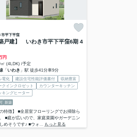
き市
平下平窪
築戸建】 いわき市平下平窪6期 4
万円
9㎡ (4LDK) /予定
線
「
いわき
」駅 徒歩41分車9分
ル電化
建設住宅性能評価書付
収納豊富
ークインクロゼット
カウンターキッチン
クッキングヒーター
可
新築
の特徴】 ■全居室フローリングでお掃除ら
。 ■庭が広いので、家庭菜園やガーデニン
めそうです♪ ■ウォ...
もっと見る