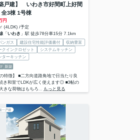
築戸建】 いわき市好間町上好間
 全3棟 1号棟
万円
㎡ (4LDK) /予定
線
「
いわき
」駅 徒歩78分車15分 7.1km
パンガス
建設住宅性能評価書付
収納豊富
ークインクロゼット
システムキッチン
ンターキッチン
マ
新築
の特徴】 ■二方向道路角地で日当たり良
■続き和室でLDKが広く使えます◎ ■3帖の
は大きな荷物はもちろ...
もっと見る
築一戸建