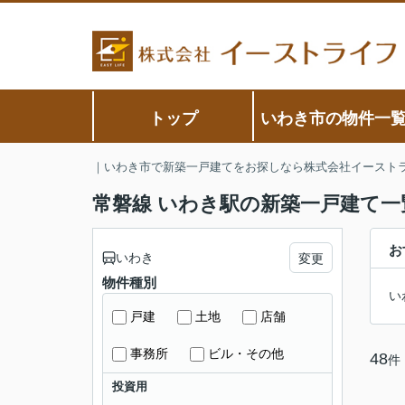
トップ
いわき市の物件一
｜いわき市で新築一戸建てをお探しなら株式会社イースト
常磐線 いわき駅の新築一戸建て一
お
いわき
変更
物件種別
い
戸建
土地
店舗
事務所
ビル・その他
48
件
投資用