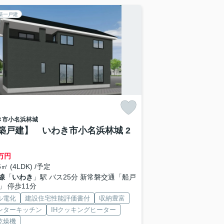
築一戸建
き市
小名浜林城
築戸建】 いわき市小名浜林城 2
万円
6㎡ (4LDK) /予定
線
「
いわき
」駅 バス25分 新常磐交通「船戸
」 停歩11分
ル電化
建設住宅性能評価書付
収納豊富
ンターキッチン
IHクッキングヒーター
乾燥機