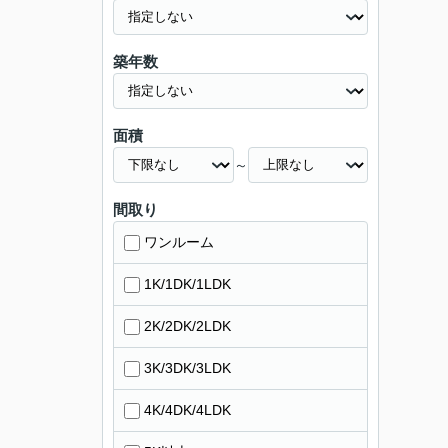
築年数
面積
～
間取り
ワンルーム
1K/1DK/1LDK
2K/2DK/2LDK
3K/3DK/3LDK
4K/4DK/4LDK