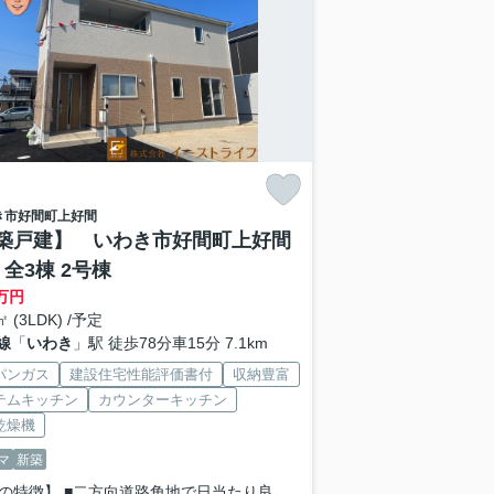
き市
好間町上好間
築戸建】 いわき市好間町上好間
 全3棟 2号棟
万円
㎡ (3LDK) /予定
線
「
いわき
」駅 徒歩78分車15分 7.1km
パンガス
建設住宅性能評価書付
収納豊富
テムキッチン
カウンターキッチン
乾燥機
マ
新築
の特徴】 ■二方向道路角地で日当たり良