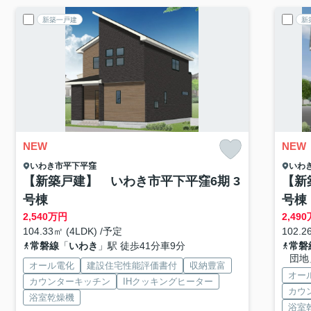
新築一戸建
新
NEW
NEW
いわき市
平下平窪
いわ
【新築戸建】 いわき市平下平窪6期 3
【新
号棟
号棟
2,540
万円
2,490
104.33㎡ (4LDK) /予定
102.2
常磐線
「
いわき
」駅 徒歩41分車9分
常磐
団地
オール電化
建設住宅性能評価書付
収納豊富
オー
カウンターキッチン
IHクッキングヒーター
カウ
浴室乾燥機
浴室