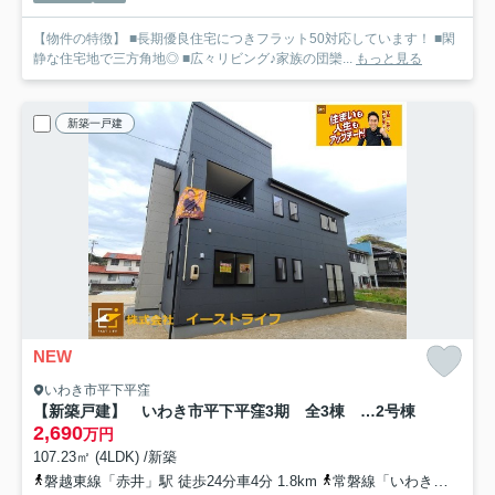
【物件の特徴】 ■長期優良住宅につきフラット50対応しています！ ■閑
静な住宅地で三方角地◎ ■広々リビング♪家族の団欒...
もっと見る
新築一戸建
NEW
いわき市平下平窪
【新築戸建】 いわき市平下平窪3期 全3棟 長期優良住宅
2号棟
2,690
万円
107.23㎡ (4LDK) /新築
磐越東線「赤井」駅 徒歩24分車4分 1.8km
常磐線「いわき」駅 徒歩42分車8分 3.6km