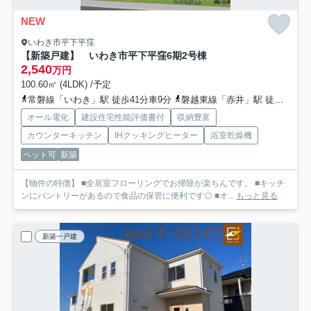
NEW
いわき市平下平窪
【新築戸建】 いわき市平下平窪6期
2号棟
2,540
万円
100.60㎡ (4LDK) /予定
常磐線「いわき」駅 徒歩41分車9分
磐越東線「赤井」駅 徒歩26分
オール電化
建設住宅性能評価書付
収納豊富
カウンターキッチン
IHクッキングヒーター
浴室乾燥機
ペット可
新築
【物件の特徴】 ■全居室フローリングでお掃除が楽ちんです。 ■キッチ
ンにパントリーがあるので食品の保管に便利です◎ ■オ...
もっと見る
新築一戸建