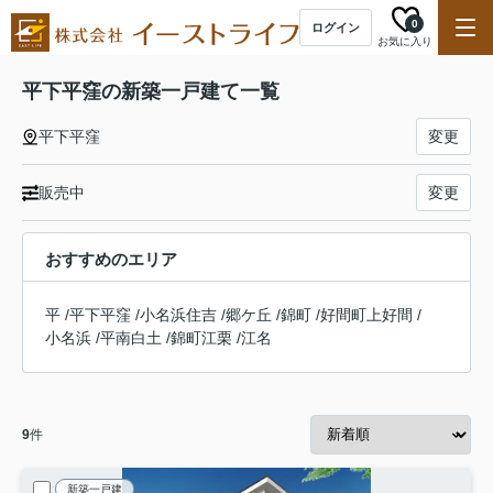
0
ログイン
お気に入り
平下平窪の新築一戸建て一覧
平下平窪
変更
販売中
変更
おすすめのエリア
平
/
平下平窪
/
小名浜住吉
/
郷ケ丘
/
錦町
/
好間町上好間
/
小名浜
/
平南白土
/
錦町江栗
/
江名
9
件
新築一戸建