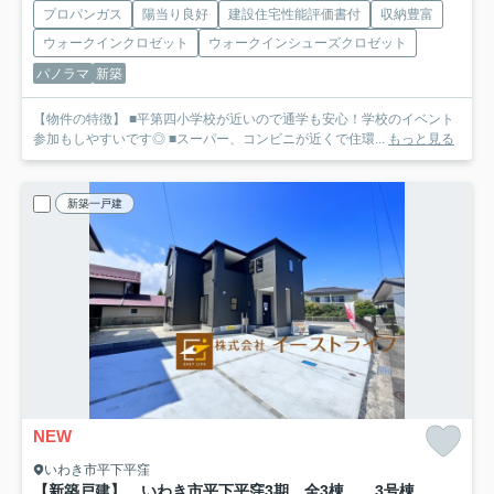
プロパンガス
陽当り良好
建設住宅性能評価書付
収納豊富
ウォークインクロゼット
ウォークインシューズクロゼット
パノラマ
新築
【物件の特徴】 ■平第四小学校が近いので通学も安心！学校のイベント
参加もしやすいです◎ ■スーパー、コンビニが近くで住環...
もっと見る
新築一戸建
NEW
いわき市平下平窪
【新築戸建】 いわき市平下平窪3期 全3棟 長期優良住宅
3号棟