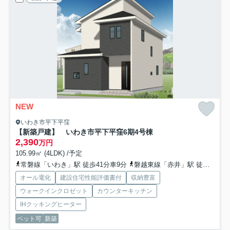
NEW
いわき市平下平窪
【新築戸建】 いわき市平下平窪6期
4号棟
2,390
万円
105.99㎡ (4LDK) /予定
常磐線「いわき」駅 徒歩41分車9分
磐越東線「赤井」駅 徒歩26分
オール電化
建設住宅性能評価書付
収納豊富
ウォークインクロゼット
カウンターキッチン
IHクッキングヒーター
ペット可
新築