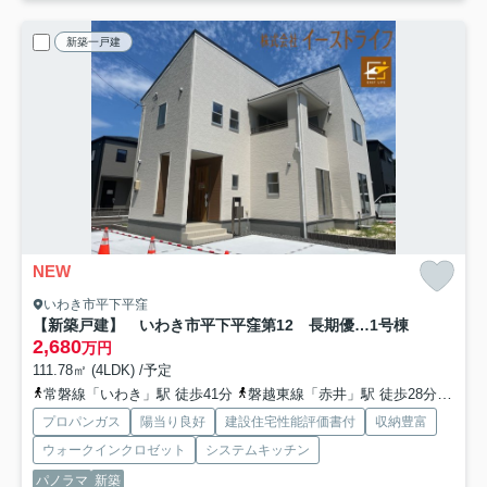
新築一戸建
NEW
いわき市平下平窪
【新築戸建】 いわき市平下平窪第12 長期優良住宅
1号棟
2,680
万円
111.78㎡ (4LDK) /予定
常磐線「いわき」駅 徒歩41分
磐越東線「赤井」駅 徒歩28分車6分 2.8km
プロパンガス
陽当り良好
建設住宅性能評価書付
収納豊富
ウォークインクロゼット
システムキッチン
パノラマ
新築