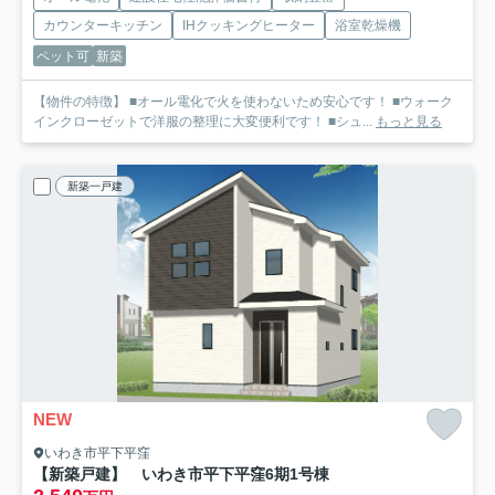
カウンターキッチン
IHクッキングヒーター
浴室乾燥機
ペット可
新築
【物件の特徴】 ■オール電化で火を使わないため安心です！ ■ウォーク
インクローゼットで洋服の整理に大変便利です！ ■シュ...
もっと見る
新築一戸建
NEW
いわき市平下平窪
【新築戸建】 いわき市平下平窪6期
1号棟