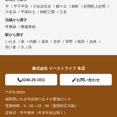
平
平下平窪
小名浜住吉
郷ケ丘
錦町
好間町上好間
小名浜
平南白土
錦町江栗
江名
沿線から探す
常磐線
磐越東線
駅から探す
いわき
泉
内郷
湯本
赤井
草野
植田
勿来
四ツ倉
久ノ浜
株式会社 イーストライフ 本店
0246-29-1811
お問い合わせ
〒970-8033
福島県いわき市自由ケ丘４６番地の１０
営業時間：
9：00～18：00（夜間対応可能）
定休日：
年中無休（年末年始は除く）