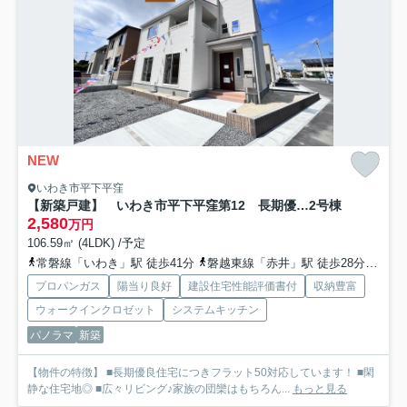
NEW
いわき市平下平窪
【新築戸建】 いわき市平下平窪第12 長期優良住宅
2号棟
2,580
万円
106.59㎡ (4LDK) /予定
常磐線「いわき」駅 徒歩41分
磐越東線「赤井」駅 徒歩28分車6分 2.8km
プロパンガス
陽当り良好
建設住宅性能評価書付
収納豊富
ウォークインクロゼット
システムキッチン
パノラマ
新築
【物件の特徴】 ■長期優良住宅につきフラット50対応しています！ ■閑
静な住宅地◎ ■広々リビング♪家族の団欒はもちろん...
もっと見る