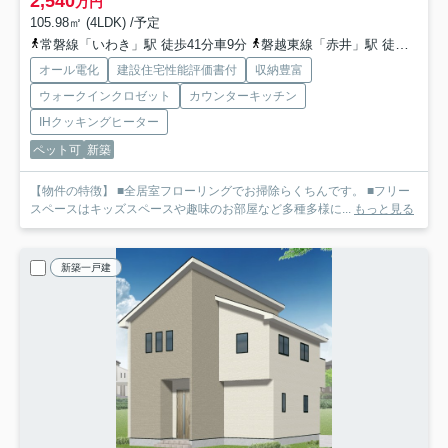
2,540
万円
105.98㎡ (4LDK) /予定
常磐線「いわき」駅 徒歩41分車9分
磐越東線「赤井」駅 徒歩26分
オール電化
建設住宅性能評価書付
収納豊富
ウォークインクロゼット
カウンターキッチン
IHクッキングヒーター
ペット可
新築
【物件の特徴】 ■全居室フローリングでお掃除らくちんです。 ■フリー
スペースはキッズスペースや趣味のお部屋など多種多様に...
もっと見る
新築一戸建