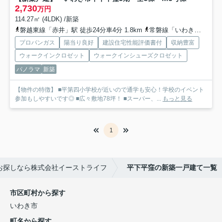
2,730
万円
114.27㎡ (4LDK) /新築
磐越東線「赤井」駅 徒歩24分車4分 1.8km
常磐線「いわき」駅 徒歩42分車8分 3.6km
プロパンガス
陽当り良好
建設住宅性能評価書付
収納豊富
ウォークインクロゼット
ウォークインシューズクロゼット
パノラマ
新築
【物件の特徴】 ■平第四小学校が近いので通学も安心！学校のイベント
参加もしやすいです◎ ■広々敷地78坪！ ■スーパー、...
もっと見る
1
お探しなら株式会社イーストライフ
平下平窪の新築一戸建て一覧
市区町村から探す
いわき市
町名から探す