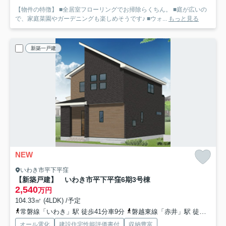
【物件の特徴】 ■全居室フローリングでお掃除らくちん。 ■庭が広いの
で、家庭菜園やガーデニングも楽しめそうです♪ ■ウォ...
もっと見る
新築一戸建
NEW
いわき市平下平窪
【新築戸建】 いわき市平下平窪6期
3号棟
2,540
万円
104.33㎡ (4LDK) /予定
常磐線「いわき」駅 徒歩41分車9分
磐越東線「赤井」駅 徒歩26分
オール電化
建設住宅性能評価書付
収納豊富