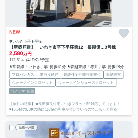
NEW
いわき市平下平窪
【新築戸建】 いわき市平下平窪第12 長期優良住宅
3号棟
2,580
万円
112.61㎡ (4LDK) /予定
常磐線「いわき」駅 徒歩41分
磐越東線「赤井」駅 徒歩28分車6分 2.8km
プロパンガス
陽当り良好
建設住宅性能評価書付
収納豊富
ウォークインクロゼット
ウォークインシューズクロゼット
パノラマ
新築
【物件の特徴】 ■長期優良住宅につきフラット50対応しています！
■16.5帖のLDKの隣には6帖の和室が付いているので...
もっと見る
新築一戸建