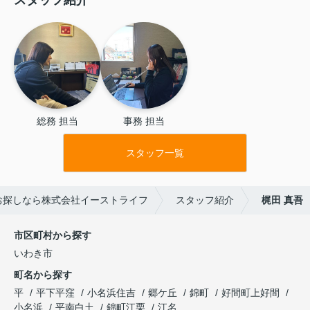
いる姿には脱帽です。
総務 担当
事務 担当
スタッフ一覧
お探しなら株式会社イーストライフ
スタッフ紹介
梶田 真吾
市区町村から探す
いわき市
町名から探す
平
平下平窪
小名浜住吉
郷ケ丘
錦町
好間町上好間
小名浜
平南白土
錦町江栗
江名