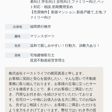
者向け,学生向け,女性向け,ファミリー向け,ペッ
ト対応・相談,初期費用安め
【売買物件】新築マンション,新築戸建て,土地,フ
ァミリー向け
福岡県行橋市
出身地
マリンスポーツ
趣味
温和で親しみやすい！行動力、決断力あり！
長所
宅地建物取引士
資格
賃貸不動産経営管理士
株式会社イーストライフの梶田真吾と申します。
お客様に笑顔と安心を提供したい、そんな思いで不動産
業務に取り組んでおります。お客様の立場に立ったサー
ビスを徹底することで、多くのお客様にご満足いただ
き、円滑なお付き合いを続けさせていただいておりま
す。住宅ローンや他にお借入がある方に関してのお悩み
も、先ずはご相談ください。お客様にご満足いただける
よう全力をささげてまいります。弊社ではいわき市の賃