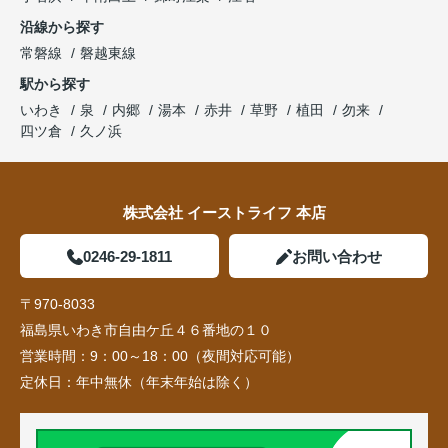
沿線から探す
常磐線
磐越東線
駅から探す
いわき
泉
内郷
湯本
赤井
草野
植田
勿来
四ツ倉
久ノ浜
株式会社 イーストライフ 本店
0246-29-1811
お問い合わせ
〒970-8033
福島県いわき市自由ケ丘４６番地の１０
営業時間：
9：00～18：00（夜間対応可能）
定休日：
年中無休（年末年始は除く）