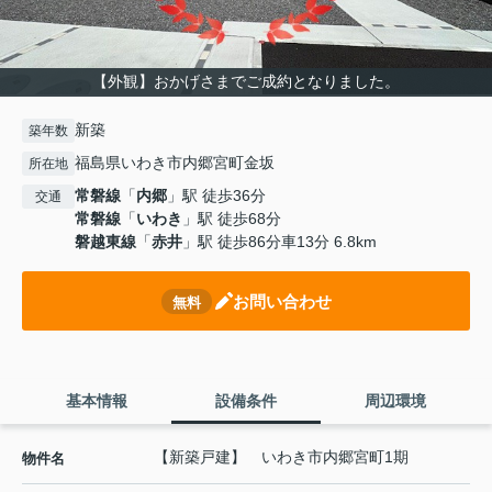
【外観】おかげさまでご成約となりました。
新築
築年数
福島県いわき市内郷宮町金坂
所在地
常磐線
「
内郷
」駅 徒歩36分
交通
常磐線
「
いわき
」駅 徒歩68分
磐越東線
「
赤井
」駅 徒歩86分車13分 6.8km
お問い合わせ
無料
基本情報
設備条件
周辺環境
【新築戸建】 いわき市内郷宮町1期
物件名