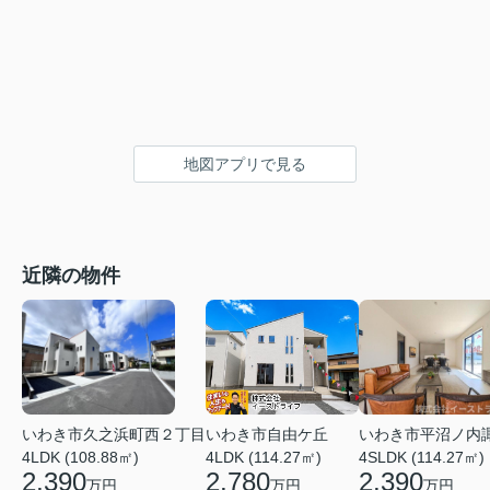
地図アプリで見る
近隣の物件
いわき市久之浜町西２丁目
いわき市平沼ノ内
いわき市自由ケ丘
4LDK (108.88㎡)
4SLDK (114.27㎡)
4LDK (114.27㎡)
2,390
2,390
2,780
万円
万円
万円