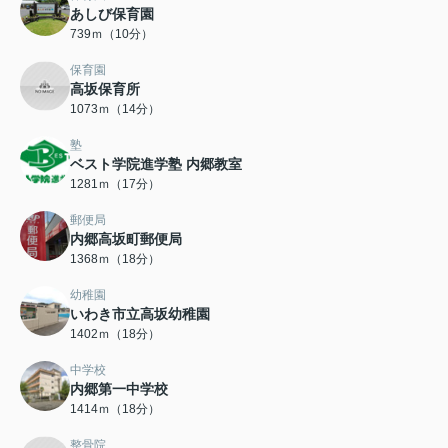
あしび保育園
739ｍ（10分）
保育園
高坂保育所
1073ｍ（14分）
塾
ベスト学院進学塾 内郷教室
1281ｍ（17分）
郵便局
内郷高坂町郵便局
1368ｍ（18分）
幼稚園
いわき市立高坂幼稚園
1402ｍ（18分）
中学校
内郷第一中学校
1414ｍ（18分）
整骨院