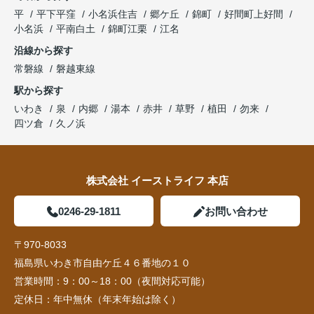
平
平下平窪
小名浜住吉
郷ケ丘
錦町
好間町上好間
小名浜
平南白土
錦町江栗
江名
沿線から探す
常磐線
磐越東線
駅から探す
いわき
泉
内郷
湯本
赤井
草野
植田
勿来
四ツ倉
久ノ浜
株式会社 イーストライフ 本店
0246-29-1811
お問い合わせ
〒970-8033
福島県いわき市自由ケ丘４６番地の１０
営業時間：
9：00～18：00（夜間対応可能）
定休日：
年中無休（年末年始は除く）