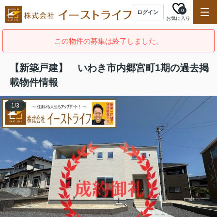
0
ログイン
お気に入り
この物件の募集は終了しました。
【新築戸建】 いわき市内郷宮町1期の過去掲
載物件情報
1
/
3