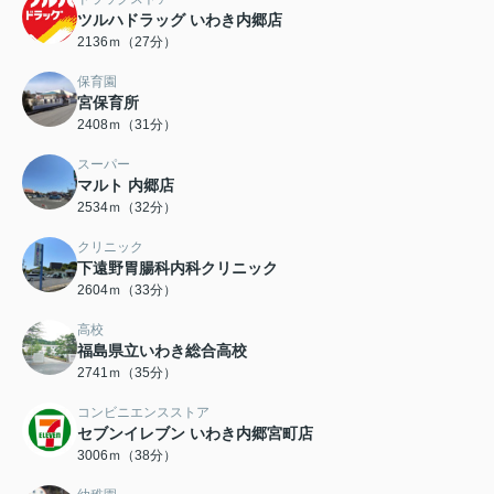
ツルハドラッグ いわき内郷店
2136ｍ（27分）
保育園
宮保育所
2408ｍ（31分）
スーパー
マルト 内郷店
2534ｍ（32分）
クリニック
下遠野胃腸科内科クリニック
2604ｍ（33分）
高校
福島県立いわき総合高校
2741ｍ（35分）
コンビニエンスストア
セブンイレブン いわき内郷宮町店
3006ｍ（38分）