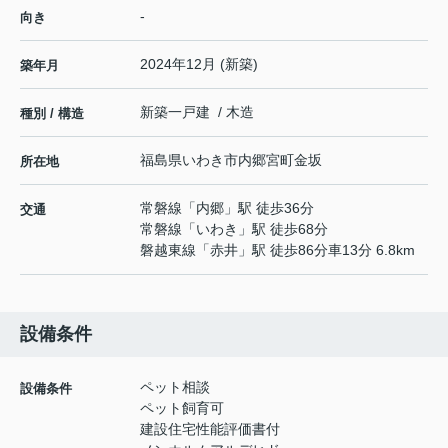
-
向き
2024年12月 (新築)
築年月
新築一戸建 / 木造
種別 / 構造
福島県
いわき市
内郷宮町
金坂
所在地
常磐線
「
内郷
」駅 徒歩36分
交通
常磐線
「
いわき
」駅 徒歩68分
磐越東線
「
赤井
」駅 徒歩86分車13分 6.8km
設備条件
ペット相談
設備条件
ペット飼育可
建設住宅性能評価書付