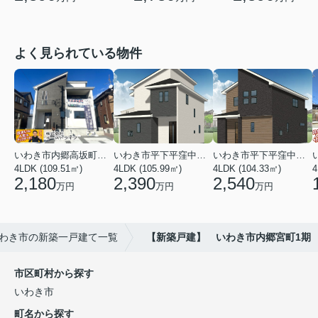
よく見られている物件
いわき市内郷高坂町２丁目
いわき市平下平窪中島町
いわき市平下平窪中島町
4LDK (109.51㎡)
4LDK (105.99㎡)
4LDK (104.33㎡)
4
2,180
2,390
2,540
万円
万円
万円
わき市の新築一戸建て一覧
【新築戸建】 いわき市内郷宮町1期
市区町村から探す
いわき市
町名から探す