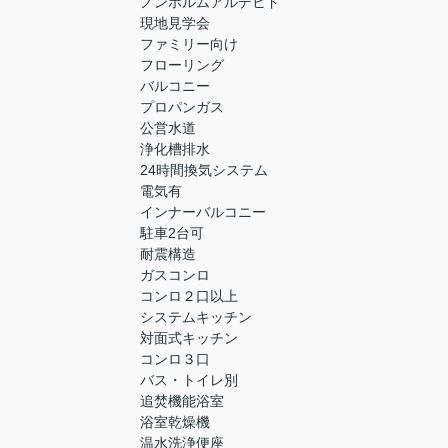
ノンホルムアルデヒド
現地見学会
ファミリー向け
フローリング
バルコニー
プロパンガス
公営水道
浄化槽排水
24時間換気システム
電気有
インナーバルコニー
駐車2台可
耐震構造
ガスコンロ
コンロ２口以上
システムキッチン
対面式キッチン
コンロ３口
バス・トイレ別
追焚機能浴室
浴室乾燥機
温水洗浄便座