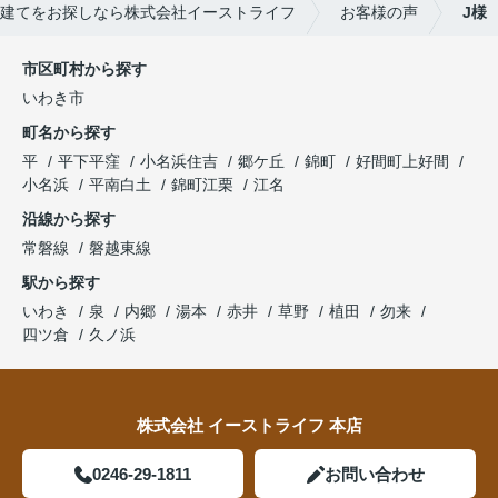
建てをお探しなら株式会社イーストライフ
お客様の声
J様
市区町村から探す
いわき市
町名から探す
平
平下平窪
小名浜住吉
郷ケ丘
錦町
好間町上好間
小名浜
平南白土
錦町江栗
江名
沿線から探す
常磐線
磐越東線
駅から探す
いわき
泉
内郷
湯本
赤井
草野
植田
勿来
四ツ倉
久ノ浜
株式会社 イーストライフ 本店
0246-29-1811
お問い合わせ