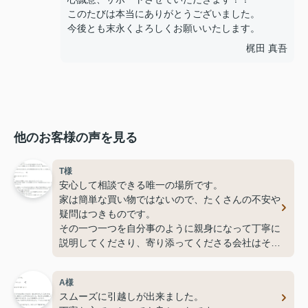
このたびは本当にありがとうございました。
今後とも末永くよろしくお願いいたします。
梶田 真吾
他のお客様の声を見る
T様
安心して相談できる唯一の場所です。
家は簡単な買い物ではないので、たくさんの不安や
疑問はつきものです。
その一つ一つを自分事のように親身になって丁寧に
説明してくださり、寄り添ってくださる会社はそう
そうないと思います。
イーストライフの社長さん自ら労をおしまずお客様
A様
目線で速やかに行動している姿には脱帽です。
スムーズに引越しが出来ました。