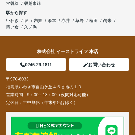
常磐線
磐越東線
駅から探す
いわき
泉
内郷
湯本
赤井
草野
植田
勿来
四ツ倉
久ノ浜
株式会社 イーストライフ 本店
0246-29-1811
お問い合わせ
〒970-8033
福島県いわき市自由ケ丘４６番地の１０
営業時間：
9：00～18：00（夜間対応可能）
定休日：
年中無休（年末年始は除く）