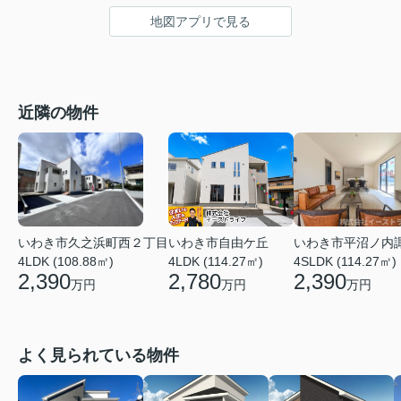
地図アプリで見る
近隣の物件
いわき市久之浜町西２丁目
いわき市平沼ノ内
いわき市自由ケ丘
4LDK (108.88㎡)
4SLDK (114.27㎡)
4LDK (114.27㎡)
2,390
2,390
2,780
万円
万円
万円
よく見られている物件