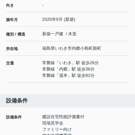
-
向き
2025年9月 (新築)
築年月
新築一戸建 / 木造
種別 / 構造
福島県
いわき市
内郷小島町
新町
所在地
常磐線
「
いわき
」駅 徒歩26分
交通
常磐線
「
内郷
」駅 徒歩36分
常磐線
「
湯本
」駅 徒歩82分
設備条件
建設住宅性能評価書付
設備条件
現地見学会
ファミリー向け