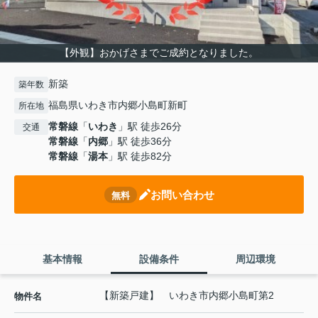
【外観】おかげさまでご成約となりました。
新築
築年数
福島県いわき市内郷小島町新町
所在地
常磐線
「
いわき
」駅 徒歩26分
交通
常磐線
「
内郷
」駅 徒歩36分
常磐線
「
湯本
」駅 徒歩82分
お問い合わせ
無料
基本情報
設備条件
周辺環境
【新築戸建】 いわき市内郷小島町第2
物件名