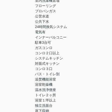
室内洗濯機置場
フローリング
プロパンガス
公営水道
公共下水
24時間換気システム
電気有
インナーバルコニー
駐車3台可
ガスコンロ
コンロ２口以上
システムキッチン
対面式キッチン
コンロ３口
バス・トイレ別
追焚機能浴室
浴室乾燥機
温水洗浄便座
トイレ２ヶ所
浴室１坪以上
独立洗面台
床下収納