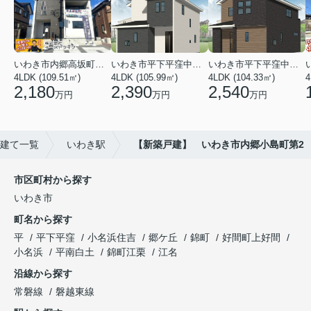
いわき市内郷高坂町２丁目
いわき市平下平窪中島町
いわき市平下平窪中島町
4LDK (109.51㎡)
4LDK (105.99㎡)
4LDK (104.33㎡)
4
2,180
2,390
2,540
万円
万円
万円
建て一覧
いわき駅
【新築戸建】 いわき市内郷小島町第2
市区町村から探す
いわき市
町名から探す
平
平下平窪
小名浜住吉
郷ケ丘
錦町
好間町上好間
小名浜
平南白土
錦町江栗
江名
沿線から探す
常磐線
磐越東線