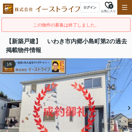
0
ログイン
お気に入り
この物件の募集は終了しました。
【新築戸建】 いわき市内郷小島町第2の過去
掲載物件情報
1
/
6