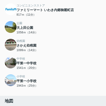
コンビニエンスストア
ファミリーマート いわき内郷御厩町店
817ｍ（11分）
公園
天上田公園
1058ｍ（14分）
幼稚園
さかえ幼稚園
1099ｍ（14分）
中学校
平第一中学校
1541ｍ（20分）
小学校
平第一小学校
1943ｍ（25分）
地図