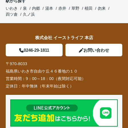
駅から探す
いわき
泉
内郷
湯本
赤井
草野
植田
勿来
四ツ倉
久ノ浜
株式会社 イーストライフ 本店
0246-29-1811
お問い合わせ
〒970-8033
福島県いわき市自由ケ丘４６番地の１０
営業時間：
9：00～18：00（夜間対応可能）
定休日：
年中無休（年末年始は除く）