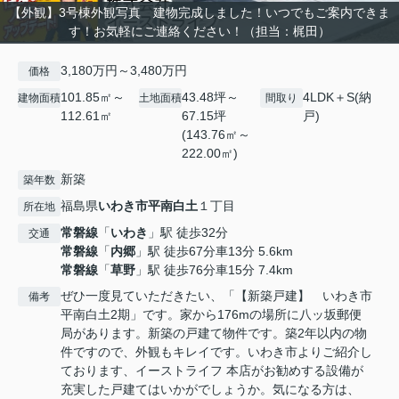
【外観】3号棟外観写真 建物完成しました！いつでもご案内できま
す！お気軽にご連絡ください！（担当：梶田）
3,180万円～3,480万円
価格
101.85㎡～
43.48坪～
4LDK＋S(納
建物面積
土地面積
間取り
112.61㎡
67.15坪
戸)
(143.76㎡～
222.00㎡)
新築
築年数
福島県
いわき市
平南白土
１丁目
所在地
常磐線
「
いわき
」駅 徒歩32分
交通
常磐線
「
内郷
」駅 徒歩67分車13分 5.6km
常磐線
「
草野
」駅 徒歩76分車15分 7.4km
ぜひ一度見ていただきたい、「【新築戸建】 いわき市
備考
平南白土2期」です。家から176mの場所に八ッ坂郵便
局があります。新築の戸建て物件です。築2年以内の物
件ですので、外観もキレイです。いわき市よりご紹介し
ております、イーストライフ 本店がお勧めする設備が
充実した戸建てはいかがでしょうか。気になる方は、