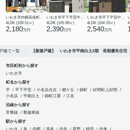
いわき市内郷高坂町２丁目
いわき市平下平窪中島町
いわき市平下平窪中島町
4LDK (109.51㎡)
4LDK (105.99㎡)
4LDK (104.33㎡)
4
2,180
2,390
2,540
万円
万円
万円
戸建て一覧
【新築戸建】 いわき市平南白土2期 長期優良住宅
市区町村から探す
いわき市
町名から探す
平
平下平窪
小名浜住吉
郷ケ丘
錦町
好間町上好間
小名浜
平南白土
錦町江栗
江名
沿線から探す
常磐線
磐越東線
駅から探す
いわき
泉
内郷
湯本
赤井
草野
植田
勿来