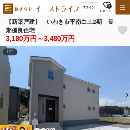
0
ログイン
お気に入り
【新築戸建】 いわき市平南白土2期 長
期優良住宅
3,180万円～3,480万円
1
/
39