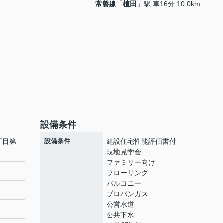
常磐線
「
植田
」駅 車16分 10.0km
設備条件
丁目第
設備条件
建設住宅性能評価書付
現地見学会
ファミリー向け
フローリング
バルコニー
プロパンガス
公営水道
公共下水