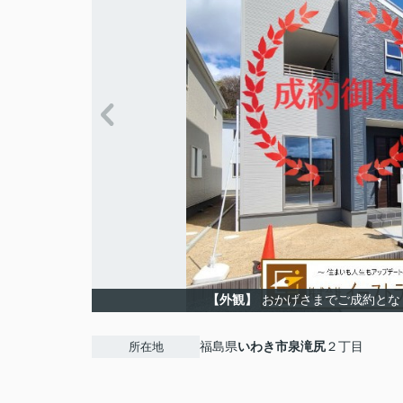
【外観】
おかげさまでご成約とな
福島県
いわき市
泉滝尻
２丁目
所在地