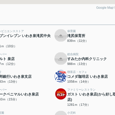
Google Ma
ンビニエンスストア
保育園
ブンイレブン いわき泉滝尻中央
滝尻保育所
839ｍ（11分）
51ｍ（10分）
ーパー
総合病院
ルト 泉店
すみたか内科クリニック
87ｍ（12分）
988ｍ（13分）
行
喫茶店・カフェ
邦銀行いわき泉支店
コメダ珈琲店 いわき泉店
033ｍ（13分）
1058ｍ（14分）
ーパー
ファミリーレストラン
ークベニマルいわき泉店
ガスト いわき泉店(から好し
143ｍ（15分）
店)
1281ｍ（17分）
育園
小児科