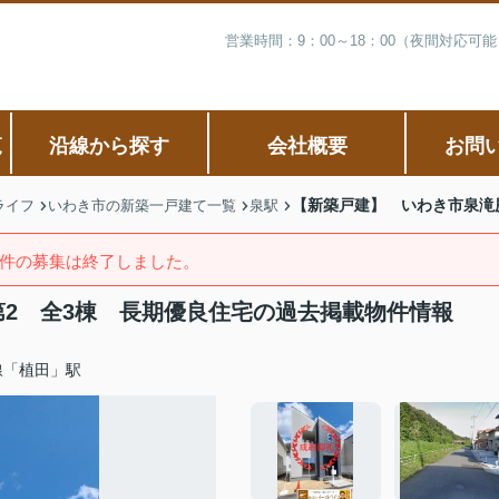
営業時間：9：00～18：00（夜間対応
覧
沿線から探す
会社概要
お問
【新築戸建】 いわき市泉滝
ライフ
いわき市の新築一戸建て一覧
泉駅
件の募集は終了しました。
第2 全3棟 長期優良住宅の過去掲載物件情報
線「植田」駅