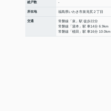
総戸数
-
所在地
福島県
いわき市
泉滝尻
２丁目
交通
常磐線
「
泉
」駅 徒歩22分
常磐線
「
湯本
」駅 車14分 6.9km
常磐線
「
植田
」駅 車16分 10.0km