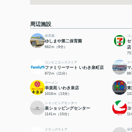
周辺施設
保育園
コ
ゆしまや第二保育園
セ
662ｍ（9分）
店
7
コンビニエンスストア
ス
ファミリーマート いわき泉町店
マ
872ｍ（11分）
8
ラーメン
銀
幸楽苑 いわき泉店
東
1016ｍ（13分）
1
ショッピングセンター
ス
泉ショッピングセンター
ヨ
1141ｍ（15分）
1
ドラッグストア
保