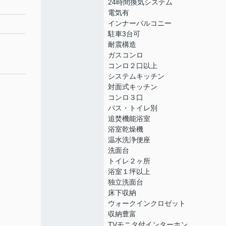
24時間換気システム
電気有
インナーバルコニー
駐車3台可
耐震構造
ガスコンロ
コンロ２口以上
システムキッチン
対面式キッチン
コンロ３口
バス・トイレ別
追焚機能浴室
浴室乾燥機
温水洗浄便座
洗面台
トイレ２ヶ所
浴室１坪以上
独立洗面台
床下収納
ウォークインクロゼット
収納豊富
TVモニタ付インターホン