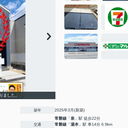
りました。
2025年3月(新築)
築年
常磐線
「
泉
」駅 徒歩22分
常磐線
「
湯本
」駅 車14分 6.9km
交通