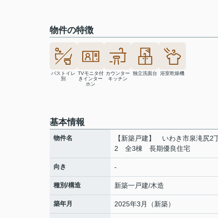
物件の特徴
バストイレ
TVモニタ付
カウンター
独立洗面台
浴室乾燥機
別
きインター
キッチン
ホン
基本情報
物件名
【新築戸建】 いわき市泉滝尻2
2 全3棟 長期優良住宅
向き
-
種別/構造
新築一戸建/木造
築年月
2025年3月（新築）