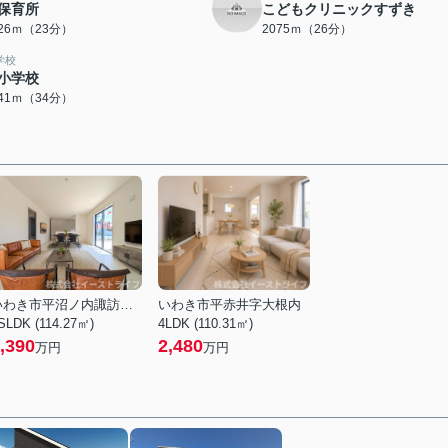
保育所
こどもクリニックすずき
826ｍ（23分）
2075ｍ（26分）
学校
小学校
641ｍ（34分）
いわき市平沼ノ内諏訪原２丁目
いわき市平赤井字大根内
SLDK (114.27㎡)
4LDK (110.31㎡)
,390
2,480
万円
万円