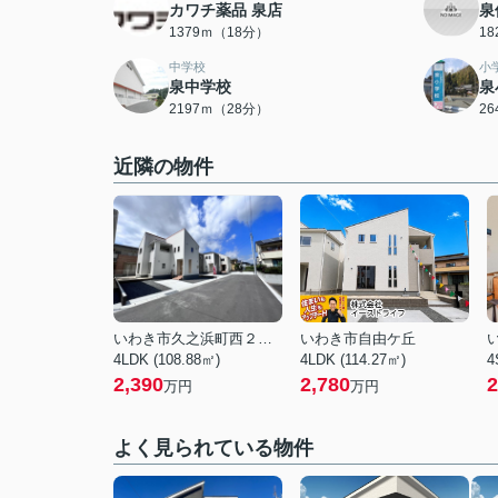
カワチ薬品 泉店
泉
1379ｍ（18分）
1
中学校
小
泉中学校
泉
2197ｍ（28分）
2
近隣の物件
いわき市久之浜町西２丁目
いわき市自由ケ丘
4LDK (108.88㎡)
4LDK (114.27㎡)
4
2,390
2,780
2
万円
万円
よく見られている物件