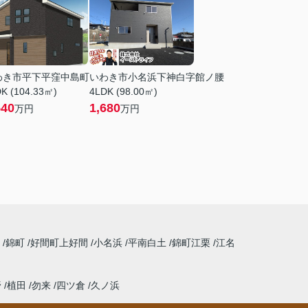
わき市平下平窪中島町
いわき市小名浜下神白字館ノ腰
K (104.33㎡)
4LDK (98.00㎡)
540
1,680
万円
万円
丘
錦町
好間町上好間
小名浜
平南白土
錦町江栗
江名
野
植田
勿来
四ツ倉
久ノ浜