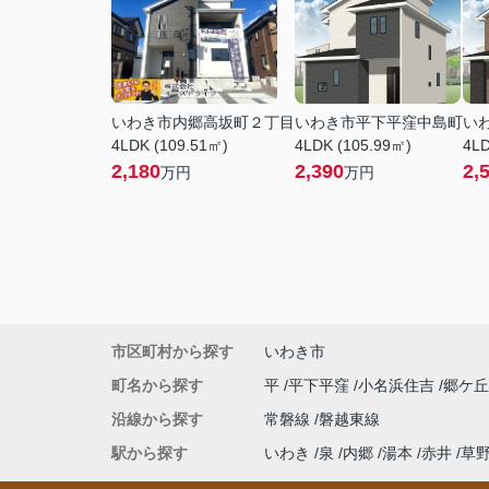
いわき市内郷高坂町２丁目
いわき市平下平窪中島町
い
4LDK (109.51㎡)
4LDK (105.99㎡)
4LD
2,180
2,390
2,
万円
万円
市区町村から探す
いわき市
町名から探す
平
平下平窪
小名浜住吉
郷ケ
沿線から探す
常磐線
磐越東線
駅から探す
いわき
泉
内郷
湯本
赤井
草