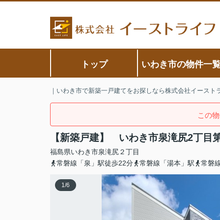
トップ
いわき市の物件一
｜いわき市で新築一戸建てをお探しなら株式会社イースト
この物
【新築戸建】 いわき市泉滝尻2丁目
福島県
いわき市
泉滝尻
２丁目
常磐線「泉」駅徒歩22分
常磐線「湯本」駅
常磐
1
/
6