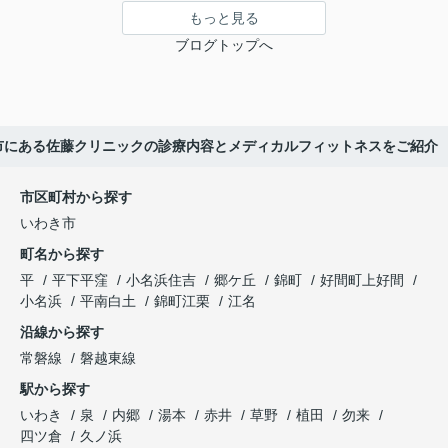
もっと見る
ブログトップへ
き市にある佐藤クリニックの診療内容とメディカルフィットネスをご紹介
市区町村から探す
いわき市
町名から探す
平
平下平窪
小名浜住吉
郷ケ丘
錦町
好間町上好間
小名浜
平南白土
錦町江栗
江名
沿線から探す
常磐線
磐越東線
駅から探す
いわき
泉
内郷
湯本
赤井
草野
植田
勿来
四ツ倉
久ノ浜