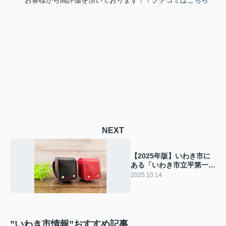
お客様から高評価を頂いております！！クチコミは
こちら
NEXT
【2025年版】いわき市に
ある「いわき市立平第一小
学校」の魅力とは？
2025.10.14
”いわき市情報”おすすめ記事