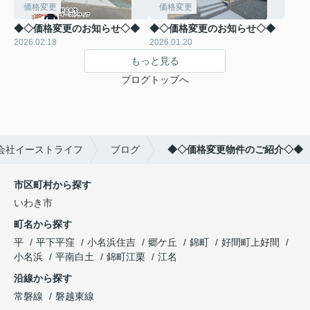
価格変更
価格変更
◆◇価格変更のお知らせ◇◆
◆◇価格変更のお知らせ◇◆
2026.02.18
2026.01.20
もっと見る
ブログトップへ
会社イーストライフ
ブログ
◆◇価格変更物件のご紹介◇◆
市区町村から探す
いわき市
町名から探す
平
平下平窪
小名浜住吉
郷ケ丘
錦町
好間町上好間
小名浜
平南白土
錦町江栗
江名
沿線から探す
常磐線
磐越東線