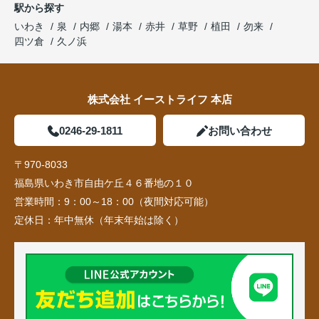
駅から探す
いわき
泉
内郷
湯本
赤井
草野
植田
勿来
四ツ倉
久ノ浜
株式会社 イーストライフ 本店
0246-29-1811
お問い合わせ
〒970-8033
福島県いわき市自由ケ丘４６番地の１０
営業時間：
9：00～18：00（夜間対応可能）
定休日：
年中無休（年末年始は除く）