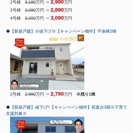
2,990
2号棟
3,180
万円 ⇒
万円
2,890
3号棟
3,080
万円 ⇒
万円
3,090
4号棟
3,200
万円 ⇒
万円
◆
【新築戸建】※値下げ※【キャンペーン物件】平泉崎2棟
2,790
2号棟
2,980
万円 ⇒
万円
※残り1棟
◆
【新築戸建】値下げ!!【キャンペーン物件】若葉台3期※子育て
支援対象※