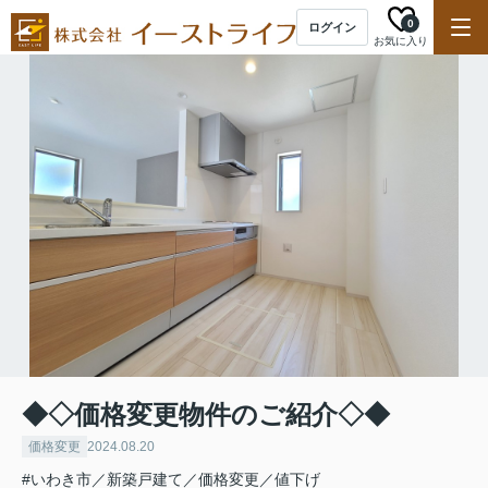
0
ログイン
お気に入り
◆◇価格変更物件のご紹介◇◆
価格変更
2024.08.20
#いわき市／新築戸建て／価格変更／値下げ