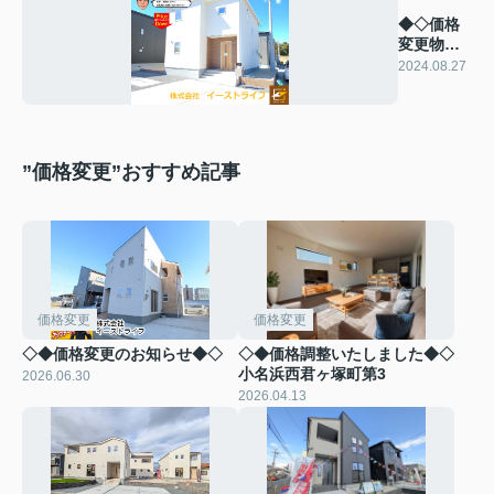
◆◇価格
変更物件
のご紹介
2024.08.27
◇◆
”価格変更”おすすめ記事
価格変更
価格変更
◇◆価格変更のお知らせ◆◇
◇◆価格調整いたしました◆◇
小名浜西君ヶ塚町第3
2026.06.30
2026.04.13