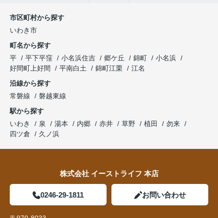
市区町村から探す
いわき市
町名から探す
平
平下平窪
小名浜住吉
郷ケ丘
錦町
小名浜
好間町上好間
平南白土
錦町江栗
江名
沿線から探す
常磐線
磐越東線
駅から探す
いわき
泉
湯本
内郷
赤井
草野
植田
勿来
四ツ倉
久ノ浜
株式会社 イーストライフ 本店
0246-29-1811
お問い合わせ