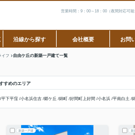
営業時間：9：00～18：00（夜間対応
覧
沿線から探す
会社概要
お問
自由ケ丘の新築一戸建て一覧
ライフ
すすめのエリア
/
平下平窪
/
小名浜住吉
/
郷ケ丘
/
錦町
/
好間町上好間
/
小名浜
/
平南白土
/
新築一戸建
新