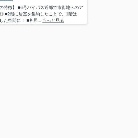
の特徴】 ■6号バイパス近郊で市街地へのア
◎ ■2階に居室を集約したことで、1階は
した空間に！ ■各居...
もっと見る