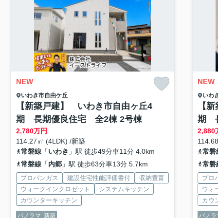
NEW
NEW
いわき市
自由ケ丘
いわ
【新築戸建】 いわき市自由ヶ丘4
【新
期 長期優良住宅 全2棟 2号棟
期 
2,780
万円
2,880
114.27㎡ (4LDK) /新築
114.6
常磐線
「
いわき
」駅 徒歩49分車11分 4.0km
常磐
常磐線
「
内郷
」駅 徒歩63分車13分 5.7km
常磐
プロパンガス
建設住宅性能評価書付
収納豊富
プロ
ウォークインクロゼット
システムキッチン
ウォ
カウンターキッチン
カウ
パノラマ
新築
パノラ