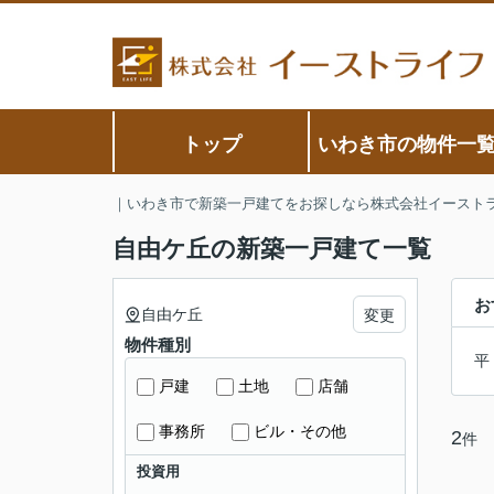
トップ
いわき市の物件一
｜いわき市で新築一戸建てをお探しなら株式会社イースト
自由ケ丘の新築一戸建て一覧
お
自由ケ丘
変更
物件種別
平
戸建
土地
店舗
事務所
ビル・その他
2
件
投資用