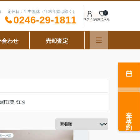
可能） 定休日：年中無休（年末年始は除く）
0
0246-29-1811
ログイン
お気に入り
い合わせ
売却査定
錦町江栗
/
江名
来店予約
築一戸建