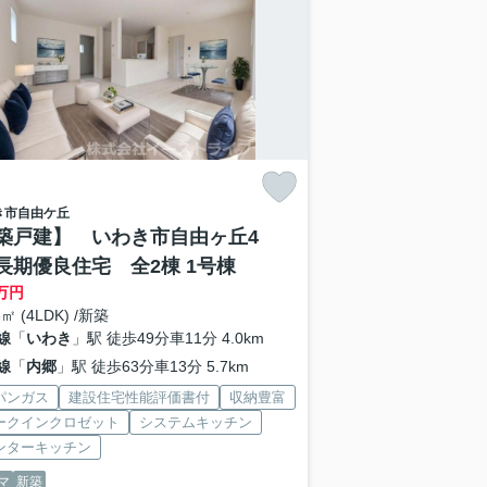
き市
自由ケ丘
築戸建】 いわき市自由ヶ丘4
長期優良住宅 全2棟 1号棟
万円
8㎡ (4LDK) /新築
線
「
いわき
」駅 徒歩49分車11分 4.0km
線
「
内郷
」駅 徒歩63分車13分 5.7km
パンガス
建設住宅性能評価書付
収納豊富
ークインクロゼット
システムキッチン
ンターキッチン
マ
新築