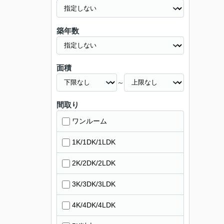
築年数
面積
～
間取り
ワンルーム
1K/1DK/1LDK
2K/2DK/2LDK
3K/3DK/3LDK
4K/4DK/4LDK