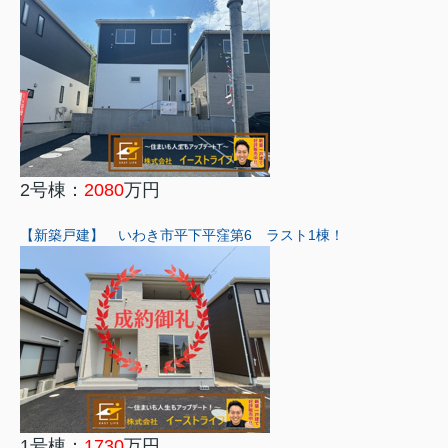
2号棟：
2080
万円
【新築戸建】 いわき市平下平窪第6 ラスト1棟！
1号棟：
1730
万円