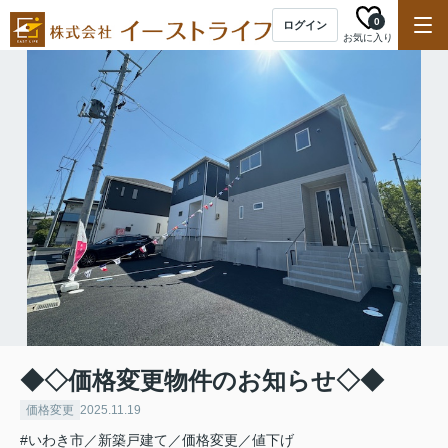
0
ログイン
お気に入り
◆◇価格変更物件のお知らせ◇◆
価格変更
2025.11.19
#いわき市／新築戸建て／価格変更／値下げ