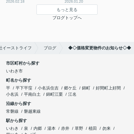
2026.02.18
2026.01.20
もっと見る
ブログトップへ
社イーストライフ
ブログ
◆◇価格変更物件のお知らせ◇◆
市区町村から探す
いわき市
町名から探す
平
平下平窪
小名浜住吉
郷ケ丘
錦町
好間町上好間
小名浜
平南白土
錦町江栗
江名
沿線から探す
常磐線
磐越東線
駅から探す
いわき
泉
内郷
湯本
赤井
草野
植田
勿来