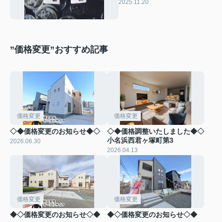
うかの見分け方について解説
2025.11.20
”価格変更”おすすめ記事
価格変更
価格変更
◇◆価格変更のお知らせ◆◇
◇◆価格調整いたしました◆◇
小名浜西君ヶ塚町第3
2026.06.30
2026.04.13
価格変更
価格変更
◆◇価格変更のお知らせ◇◆
◆◇価格変更のお知らせ◇◆