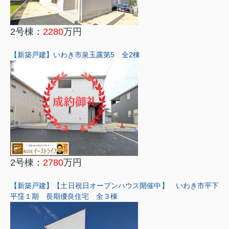
2号棟：
2280
万円
【新築戸建】いわき市泉玉露第5 全2棟
2号棟：
2780
万円
【新築戸建】【土日祝日オープンハウス開催中】 いわき市平下
平窪１期 長期優良住宅 全３棟