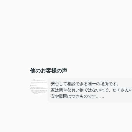
他のお客様の声
安心して相談できる唯一の場所です。
家は簡単な買い物ではないので、たくさん
安や疑問はつきものです。
その一つ一つを自分事のように親身になっ
寧に説明してくださり、寄り添ってくださ
社はそうそうないと思います。
イーストライフの社長さん自ら労をおしま
客様目線で速やかに行動している姿には脱