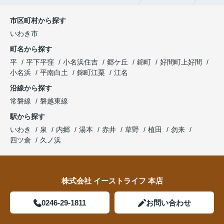
市区町村から探す
いわき市
町名から探す
平
平下平窪
小名浜住吉
郷ケ丘
錦町
好間町上好間
小名浜
平南白土
錦町江栗
江名
沿線から探す
常磐線
磐越東線
駅から探す
いわき
泉
内郷
湯本
赤井
草野
植田
勿来
四ツ倉
久ノ浜
株式会社 イーストライフ 本店
0246-29-1811
お問い合わせ