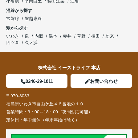
小名浜
平南白土
錦町江栗
江名
沿線から探す
常磐線
磐越東線
駅から探す
いわき
泉
内郷
湯本
赤井
草野
植田
勿来
四ツ倉
久ノ浜
株式会社 イーストライフ 本店
0246-29-1811
お問い合わせ
〒970-8033
福島県いわき市自由ケ丘４６番地の１０
営業時間：
9：00～18：00（夜間対応可能）
定休日：
年中無休（年末年始は除く）