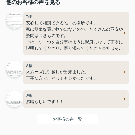
他のお客様の声を見る
T様
安心して相談できる唯一の場所です。
家は簡単な買い物ではないので、たくさんの不安や
疑問はつきものです。
その一つ一つを自分事のように親身になって丁寧に
説明してくださり、寄り添ってくださる会社はそう
そうないと思います。
イーストライフの社長さん自ら労をおしまずお客様
A様
目線で速やかに行動している姿には脱帽です。
スムーズに引越しが出来ました。
丁寧な方で、とっても良かったです。
J様
素晴らしいです！！！
お客様の声一覧