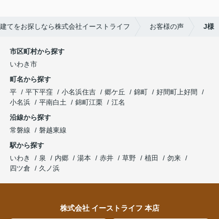
建てをお探しなら株式会社イーストライフ
お客様の声
J様
市区町村から探す
いわき市
町名から探す
平
平下平窪
小名浜住吉
郷ケ丘
錦町
好間町上好間
小名浜
平南白土
錦町江栗
江名
沿線から探す
常磐線
磐越東線
駅から探す
いわき
泉
内郷
湯本
赤井
草野
植田
勿来
四ツ倉
久ノ浜
株式会社 イーストライフ 本店