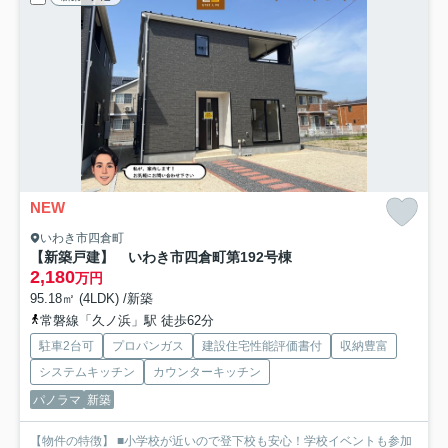
NEW
いわき市四倉町
【新築戸建】 いわき市四倉町第19
2号棟
2,180
万円
95.18㎡ (4LDK) /新築
常磐線「久ノ浜」駅 徒歩62分
駐車2台可
プロパンガス
建設住宅性能評価書付
収納豊富
システムキッチン
カウンターキッチン
パノラマ
新築
【物件の特徴】 ■小学校が近いので登下校も安心！学校イベントも参加