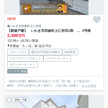
NEW
いわき市四倉町上仁井田
【新築戸建】 いわき市四倉町上仁井田2期 長期優良住宅
4号棟
2,380
万円
110.96㎡ (4LDK) /新築
常磐線「久ノ浜」駅 徒歩75分
プロパンガス
建設住宅性能評価書付
収納豊富
ウォークインクロゼット
システムキッチン
カウンターキッチン
パノラマ
新築
【物件の特徴】 ■閑静な住宅地◎バス停「四ツ倉」まで徒歩3分♪
■WIC・STRは収納力も高く便利で、人気が高い設備◎ ...
もっと見る
新築一戸建