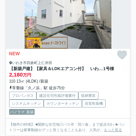
NEW
いわき市四倉町上仁井田
【新築戸建】【家具＆LDKエアコン付】 いわき市四倉町上仁井田2期 長期優良住宅
1号棟
2,180
万円
110.13㎡ (4LDK) /新築
常磐線「久ノ浜」駅 徒歩75分
プロパンガス
建設住宅性能評価書付
収納豊富
システムキッチン
カウンターキッチン
浴室乾燥機
パノラマ
新築
【物件の特徴】 ■閑静な住宅地◎バス停「四ツ倉」まで徒歩3分♪ ■パン
トリーは家事動線がグッと良くなることもあり、人気が...
もっと見る