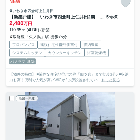
NEW
いわき市四倉町上仁井田
【新築戸建】 いわき市四倉町上仁井田2期 長期優良住宅
5号棟
2,480
万円
110.95㎡ (4LDK) /新築
常磐線「久ノ浜」駅 徒歩75分
プロパンガス
建設住宅性能評価書付
収納豊富
システムキッチン
カウンターキッチン
浴室乾燥機
パノラマ
新築
【物件の特徴】 ■閑静な住宅地◎バス停「四ツ倉」まで徒歩3分♪ ■収納
力も高く便利で人気が高いWICが2ヵ所設置されてい...
もっと見る
新築一戸建