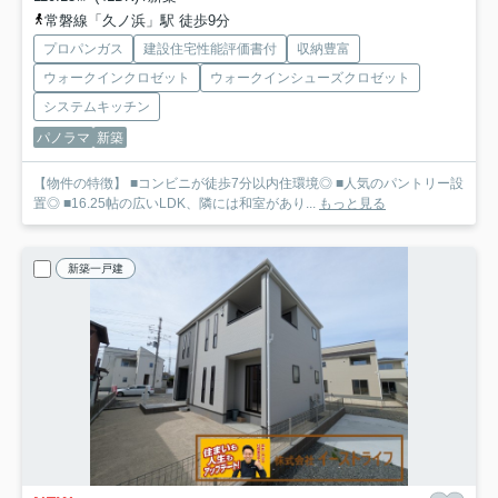
常磐線「久ノ浜」駅 徒歩9分
プロパンガス
建設住宅性能評価書付
収納豊富
ウォークインクロゼット
ウォークインシューズクロゼット
システムキッチン
パノラマ
新築
【物件の特徴】 ■コンビニが徒歩7分以内住環境◎ ■人気のパントリー設
置◎ ■16.25帖の広いLDK、隣には和室があり...
もっと見る
新築一戸建