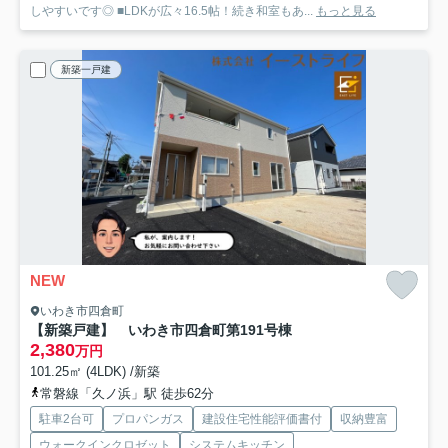
しやすいです◎ ■LDKが広々16.5帖！続き和室もあ...
もっと見る
新築一戸建
NEW
いわき市四倉町
【新築戸建】 いわき市四倉町第19
1号棟
2,380
万円
101.25㎡ (4LDK) /新築
常磐線「久ノ浜」駅 徒歩62分
駐車2台可
プロパンガス
建設住宅性能評価書付
収納豊富
ウォークインクロゼット
システムキッチン