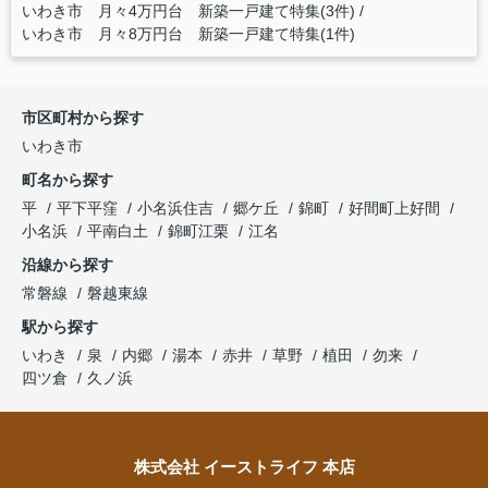
いわき市 月々4万円台 新築一戸建て特集(3件)
いわき市 月々8万円台 新築一戸建て特集(1件)
市区町村から探す
いわき市
町名から探す
平
平下平窪
小名浜住吉
郷ケ丘
錦町
好間町上好間
小名浜
平南白土
錦町江栗
江名
沿線から探す
常磐線
磐越東線
駅から探す
いわき
泉
内郷
湯本
赤井
草野
植田
勿来
四ツ倉
久ノ浜
株式会社 イーストライフ 本店