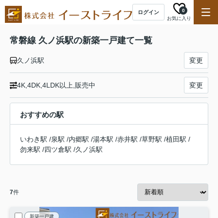
0
ログイン
お気に入り
常磐線 久ノ浜駅の新築一戸建て一覧
久ノ浜駅
変更
4K,4DK,4LDK以上,販売中
変更
おすすめの駅
いわき駅
/
泉駅
/
内郷駅
/
湯本駅
/
赤井駅
/
草野駅
/
植田駅
/
勿来駅
/
四ツ倉駅
/
久ノ浜駅
7
件
新築一戸建