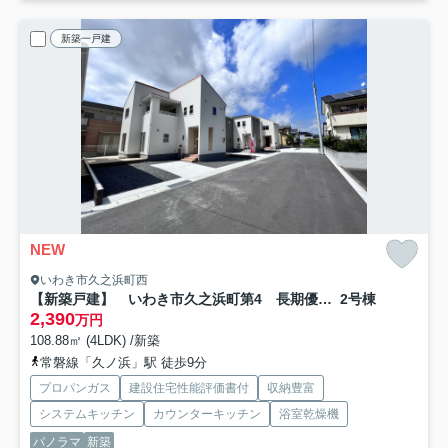
新築一戸建
NEW
いわき市久之浜町西
【新築戸建】 いわき市久之浜町第4 長期優良住宅
2号棟
2,390
万円
108.88㎡ (4LDK) /新築
常磐線「久ノ浜」駅 徒歩9分
プロパンガス
建設住宅性能評価書付
収納豊富
システムキッチン
カウンターキッチン
浴室乾燥機
パノラマ
新築