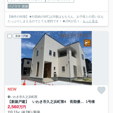
パノラマ
新築
【物件の特徴】 ■大収納のWICは洋服はもちろん、お子様との思い出も
たっぷりしまえるのでとても便利です！ ■LDKが広々...
もっと見る
新築一戸建
NEW
いわき市久之浜町西
【新築戸建】 いわき市久之浜町第4 長期優良住宅
1号棟
2,560
万円
110.13㎡ (4LDK) /新築