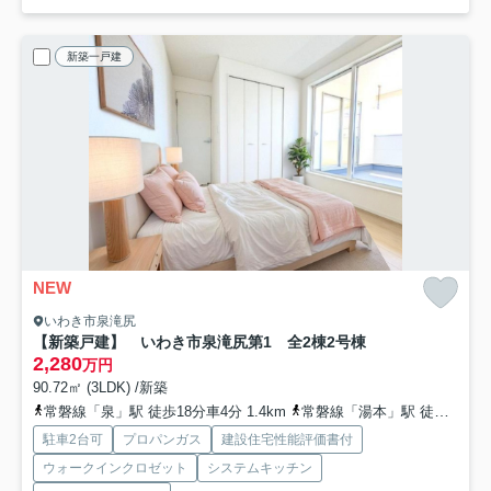
新築一戸建
NEW
いわき市泉滝尻
【新築戸建】 いわき市泉滝尻第1 全2棟
2号棟
2,280
万円
90.72㎡ (3LDK) /新築
常磐線「泉」駅 徒歩18分車4分 1.4km
常磐線「湯本」駅 徒歩86分車15分 7.4km
駐車2台可
プロパンガス
建設住宅性能評価書付
ウォークインクロゼット
システムキッチン