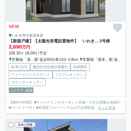
NEW
いわき市小名浜住吉
【新築戸建】【太陽光発電設置物件】 いわき市小名浜住吉5期
3号棟
2,690
万円
109.30㎡ (4LDK) /予定
常磐線「泉」駅 徒歩60分車13分 4.8km
常磐線「湯本」駅 徒歩70分車15分 8.6km
駐車2台可
建設住宅性能評価書付
収納豊富
ウォークインクロゼット
システムキッチン
カウンターキッチン
パノラマ
新築
【物件の特徴】 ■ウォークインクローゼット完備！大きな荷物も収納◎
■パントリー付！ ■全居室フローリングなのでお掃除楽...
もっと見る
新築一戸建