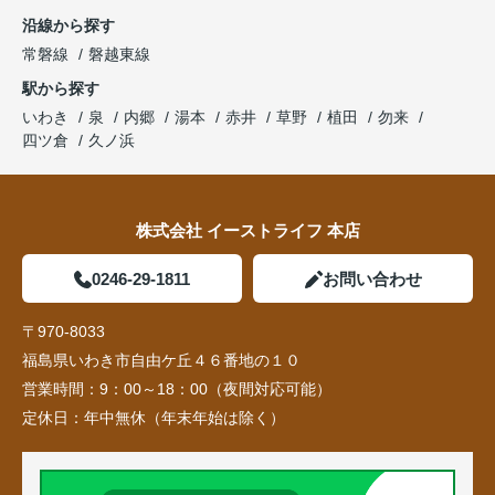
沿線から探す
常磐線
磐越東線
駅から探す
いわき
泉
内郷
湯本
赤井
草野
植田
勿来
四ツ倉
久ノ浜
株式会社 イーストライフ 本店
0246-29-1811
お問い合わせ
〒970-8033
福島県いわき市自由ケ丘４６番地の１０
営業時間：
9：00～18：00（夜間対応可能）
定休日：
年中無休（年末年始は除く）