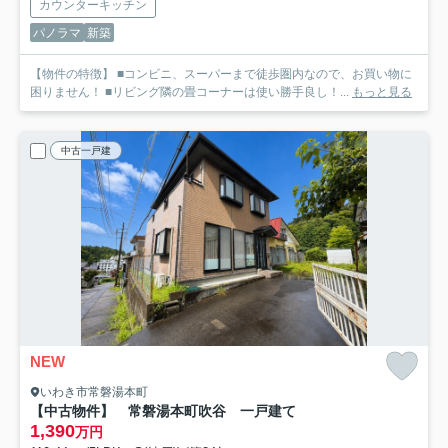
カウンターキッチン
パノラマ
新築
【物件の特徴】 ■コンビニ、スーパーまで徒歩圏内なので、お買い物に
困りません！ ■リビング隣の畳コーナーは使い勝手良し！...
もっと見る
中古一戸建
NEW
いわき市常磐湯本町
【中古物件】 常磐湯本町吹谷 一戸建て
1,390
万円