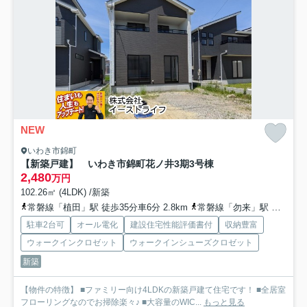
NEW
いわき市錦町
【新築戸建】 いわき市錦町花ノ井3期
3号棟
2,480
万円
102.26㎡ (4LDK) /新築
常磐線「植田」駅 徒歩35分車6分 2.8km
常磐線「勿来」駅 徒歩51分
駐車2台可
オール電化
建設住宅性能評価書付
収納豊富
ウォークインクロゼット
ウォークインシューズクロゼット
新築
【物件の特徴】 ■ファミリー向け4LDKの新築戸建て住宅です！ ■全居室
フローリングなのでお掃除楽々♪ ■大容量のWIC...
もっと見る