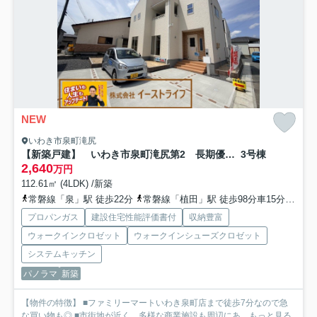
NEW
いわき市泉町滝尻
【新築戸建】 いわき市泉町滝尻第2 長期優良住宅 全8棟
3号棟
2,640
万円
112.61㎡ (4LDK) /新築
常磐線「泉」駅 徒歩22分
常磐線「植田」駅 徒歩98分車15分 9.9km
プロパンガス
建設住宅性能評価書付
収納豊富
ウォークインクロゼット
ウォークインシューズクロゼット
システムキッチン
パノラマ
新築
【物件の特徴】 ■ファミリーマートいわき泉町店まで徒歩7分なので急
な買い物も◎ ■市街地が近く、多様な商業施設も周辺にあ...
もっと見る