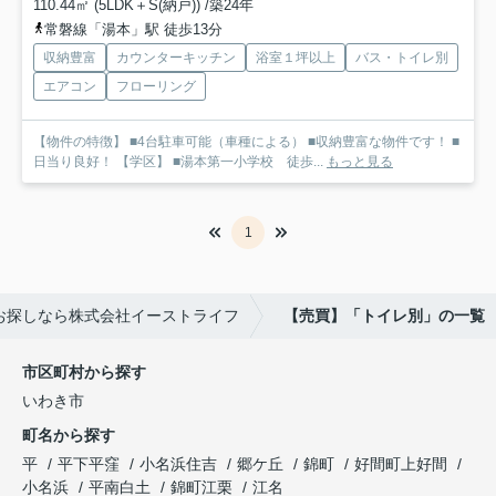
110.44㎡ (5LDK＋S(納戸)) /築24年
常磐線「湯本」駅 徒歩13分
収納豊富
カウンターキッチン
浴室１坪以上
バス・トイレ別
エアコン
フローリング
【物件の特徴】 ■4台駐車可能（車種による） ■収納豊富な物件です！ ■
日当り良好！ 【学区】 ■湯本第一小学校 徒歩...
もっと見る
1
お探しなら株式会社イーストライフ
【売買】「トイレ別」の一覧
市区町村から探す
いわき市
町名から探す
平
平下平窪
小名浜住吉
郷ケ丘
錦町
好間町上好間
小名浜
平南白土
錦町江栗
江名