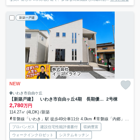
新築一戸建
NEW
いわき市自由ケ丘
【新築戸建】 いわき市自由ヶ丘4期 長期優良住宅 全2棟
2号棟
2,780
万円
114.27㎡ (4LDK) /新築
常磐線「いわき」駅 徒歩49分車11分 4.0km
常磐線「内郷」駅 徒歩63分車13分 5.7km
プロパンガス
建設住宅性能評価書付
収納豊富
ウォークインクロゼット
システムキッチン