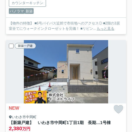
カウンターキッチン
パノラマ
新築
【物件の特徴】 ■6号バイパス近郊で市街地へのアクセス◎ ■2階の3居
室全てにウォークインクローゼットを完備！ ■リビン...
もっと見る
新築一戸建
NEW
いわき市中岡町
【新築戸建】 いわき市中岡町1丁目1期 長期優良住宅
1号棟
2,380
万円