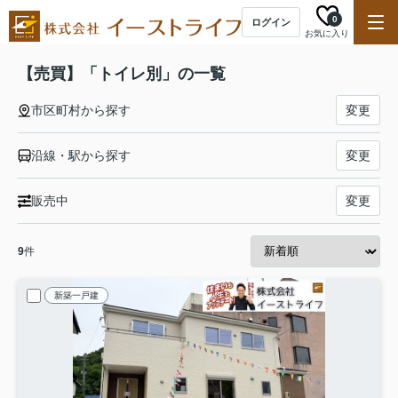
0
ログイン
お気に入り
【売買】「トイレ別」の一覧
市区町村から探す
変更
沿線・駅から探す
変更
販売中
変更
9
件
新築一戸建