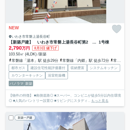
NEW
いわき市常磐上湯長谷町
【新築戸建】 いわき市常磐上湯長谷町第2 長期優良住宅
1号棟
2,790
万円
8月3日 値下げ
103.50㎡ (4LDK) /新築
常磐線「湯本」駅 徒歩29分
常磐線「内郷」駅 徒歩72分
常磐線「泉」駅 徒歩95分
都市ガス
建設住宅性能評価書付
収納豊富
システムキッチン
カウンターキッチン
浴室乾燥機
パノラマ
新築
【物件の特徴】 ■南側道路◎ ■スーパー、コンビニが徒歩5分以内住環境
◎ ■人気のパントリー設置◎ ■リビングにスタディ...
もっと見る
新築一戸建