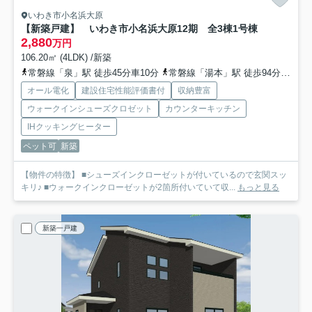
いわき市小名浜大原
【新築戸建】 いわき市小名浜大原12期 全3棟
1号棟
2,880
万円
106.20㎡ (4LDK) /新築
常磐線「泉」駅 徒歩45分車10分
常磐線「湯本」駅 徒歩94分
常磐線
オール電化
建設住宅性能評価書付
収納豊富
ウォークインシューズクロゼット
カウンターキッチン
IHクッキングヒーター
ペット可
新築
【物件の特徴】 ■シューズインクローゼットが付いているので玄関スッ
キリ♪ ■ウォークインクローゼットが2箇所付いていて収...
もっと見る
新築一戸建