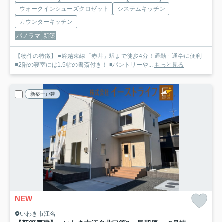
ウォークインシューズクロゼット
システムキッチン
カウンターキッチン
パノラマ
新築
【物件の特徴】 ■磐越東線「赤井」駅まで徒歩4分！通勤・通学に便利
■2階の寝室には1.5帖の書斎付き！ ■パントリーや...
もっと見る
新築一戸建
NEW
いわき市江名