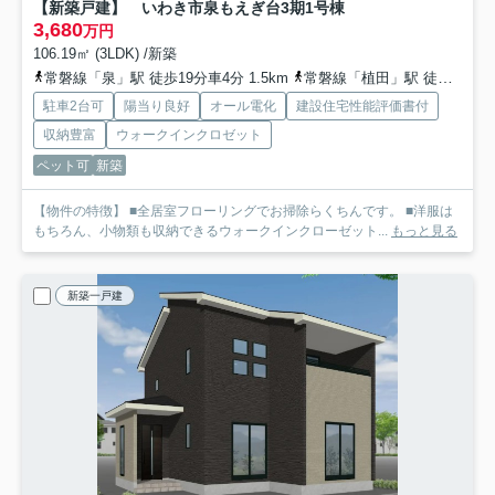
【新築戸建】 いわき市泉もえぎ台3期
1号棟
3,680
万円
106.19㎡ (3LDK) /新築
常磐線「泉」駅 徒歩19分車4分 1.5km
常磐線「植田」駅 徒歩78分車12分 8.7km
駐車2台可
陽当り良好
オール電化
建設住宅性能評価書付
収納豊富
ウォークインクロゼット
ペット可
新築
【物件の特徴】 ■全居室フローリングでお掃除らくちんです。 ■洋服は
もちろん、小物類も収納できるウォークインクローゼット...
もっと見る
新築一戸建