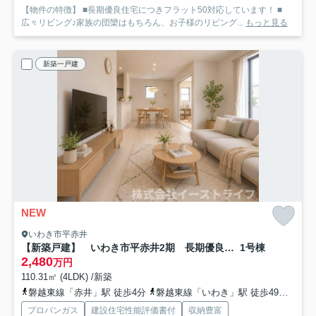
【物件の特徴】 ■長期優良住宅につきフラット50対応しています！ ■
広々リビング♪家族の団欒はもちろん、お子様のリビング...
もっと見る
新築一戸建
NEW
いわき市平赤井
【新築戸建】 いわき市平赤井2期 長期優良住宅 全1棟
1号棟
2,480
万円
110.31㎡ (4LDK) /新築
磐越東線「赤井」駅 徒歩4分
磐越東線「いわき」駅 徒歩49分車9分 4.0km
プロパンガス
建設住宅性能評価書付
収納豊富