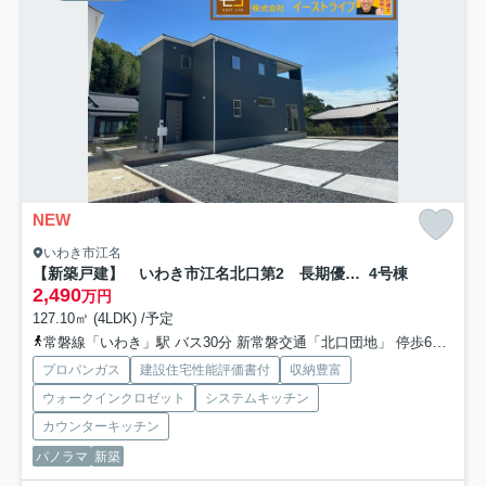
NEW
いわき市江名
【新築戸建】 いわき市江名北口第2 長期優良住宅
4号棟
2,490
万円
127.10㎡ (4LDK) /予定
常磐線「いわき」駅 バス30分 新常磐交通「北口団地」 停歩6分車28分 16.5km
プロパンガス
建設住宅性能評価書付
収納豊富
ウォークインクロゼット
システムキッチン
カウンターキッチン
パノラマ
新築