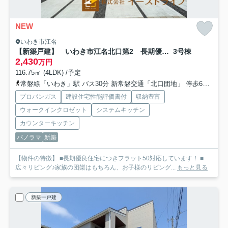
NEW
いわき市江名
【新築戸建】 いわき市江名北口第2 長期優良住宅
3号棟
2,430
万円
116.75㎡ (4LDK) /予定
常磐線「いわき」駅 バス30分 新常磐交通「北口団地」 停歩6分車28分 16.5km
プロパンガス
建設住宅性能評価書付
収納豊富
ウォークインクロゼット
システムキッチン
カウンターキッチン
パノラマ
新築
【物件の特徴】 ■長期優良住宅につきフラット50対応しています！ ■
広々リビング♪家族の団欒はもちろん、お子様のリビング...
もっと見る
新築一戸建