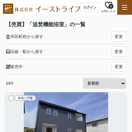
0
ログイン
お気に入り
【売買】「追焚機能浴室」の一覧
市区町村から探す
変更
沿線・駅から探す
変更
販売中
変更
13
件
新築一戸建