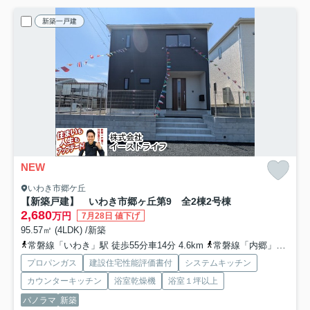
新築一戸建
NEW
いわき市郷ケ丘
【新築戸建】 いわき市郷ヶ丘第9 全2棟
2号棟
2,680
万円
7月28日 値下げ
95.57㎡ (4LDK) /新築
常磐線「いわき」駅 徒歩55分車14分 4.6km
常磐線「内郷」駅 徒歩74分車15分 7.9km
プロパンガス
建設住宅性能評価書付
システムキッチン
カウンターキッチン
浴室乾燥機
浴室１坪以上
パノラマ
新築