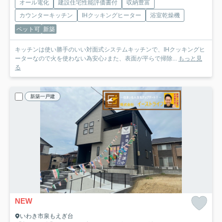
オール電化
建設住宅性能評価書付
収納豊富
カウンターキッチン
IHクッキングヒーター
浴室乾燥機
ペット可
新築
キッチンは使い勝手のいい対面式システムキッチンで、IHクッキングヒ
ーターなので火を使わない為安心♪また、表面が平らで掃除...
もっと見
る
新築一戸建
NEW
いわき市泉もえぎ台