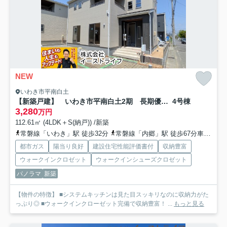
NEW
いわき市平南白土
【新築戸建】 いわき市平南白土2期 長期優良住宅
4号棟
3,280
万円
112.61㎡ (4LDK＋S(納戸)) /新築
常磐線「いわき」駅 徒歩32分
常磐線「内郷」駅 徒歩67分車13分 5.6km
都市ガス
陽当り良好
建設住宅性能評価書付
収納豊富
ウォークインクロゼット
ウォークインシューズクロゼット
パノラマ
新築
【物件の特徴】 ■システムキッチンは見た目スッキリなのに収納力がた
っぷり◎ ■ウォークインクローゼット完備で収納豊富！ ...
もっと見る