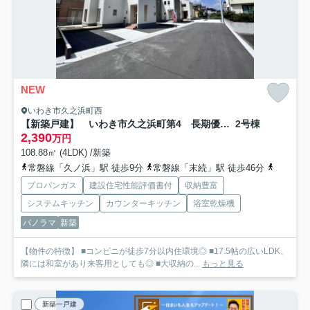
NEW
いわき市久之浜町西
【新築戸建】 いわき市久之浜町第4 長期優良住宅
2号棟
2,390
万円
108.88㎡ (4LDK) /新築
常磐線「久ノ浜」駅 徒歩9分
常磐線「末続」駅 徒歩46分
常磐線「
プロパンガス
建設住宅性能評価書付
収納豊富
システムキッチン
カウンターキッチン
浴室乾燥機
パノラマ
新築
【物件の特徴】 ■コンビニが徒歩7分以内住環境◎ ■17.5帖の広いLDK、
隣には和室があり来客用としても◎ ■大収納の...
もっと見る
新築一戸建