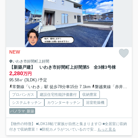
NEW
いわき市好間町上好間
【新築戸建】 いわき市好間町上好間第5 全3棟
3号棟
2,280
万円
95.58㎡ (3LDK) /予定
常磐線「いわき」駅 徒歩78分車15分 7.1km
磐越東線「赤井」駅 徒歩44分車9分 4.2km
プロパンガス
建設住宅性能評価書付
収納豊富
システムキッチン
カウンターキッチン
浴室乾燥機
パノラマ
新築
【物件の特徴】 ■LDK18帖で家族が自然と集まります◎ ■全居室に収納
付きで収納豊富！ ■防犯カメラがついているので安...
もっと見る