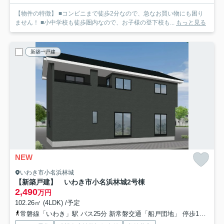
【物件の特徴】 ■コンビニまで徒歩2分なので、急なお買い物にも困り
ません！ ■小中学校も徒歩圏内なので、お子様の登下校も...
もっと見る
新築一戸建
NEW
いわき市小名浜林城
【新築戸建】 いわき市小名浜林城
2号棟
2,490
万円
102.26㎡ (4LDK) /予定
常磐線「いわき」駅 バス25分 新常磐交通「船戸団地」 停歩11分
常