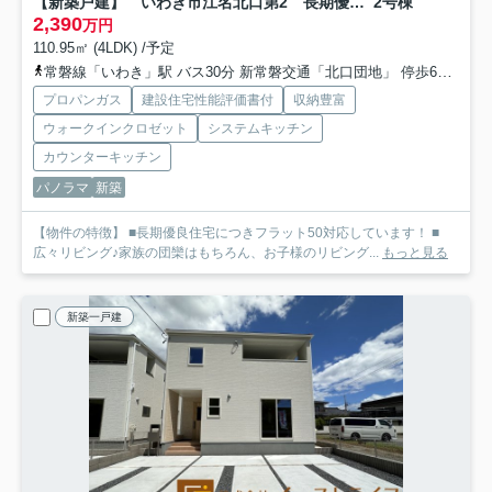
【新築戸建】 いわき市江名北口第2 長期優良住宅
2号棟
2,390
万円
110.95㎡ (4LDK) /予定
常磐線「いわき」駅 バス30分 新常磐交通「北口団地」 停歩6分車28分 16.5km
プロパンガス
建設住宅性能評価書付
収納豊富
ウォークインクロゼット
システムキッチン
カウンターキッチン
パノラマ
新築
【物件の特徴】 ■長期優良住宅につきフラット50対応しています！ ■
広々リビング♪家族の団欒はもちろん、お子様のリビング...
もっと見る
新築一戸建