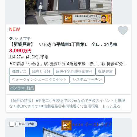
NEW
いわき市平
【新築戸建】 いわき市平城東1丁目第1 全15棟 長期優良住宅
14号棟
3,090
万円
114.27㎡ (4LDK) /予定
常磐線「いわき」駅 徒歩12分
磐越東線「赤井」駅 徒歩47分
常磐
都市ガス
陽当り良好
建設住宅性能評価書付
収納豊富
ウォークインシューズクロゼット
システムキッチン
パノラマ
新築
【物件の特徴】 ■平第二小学校まで500ｍなので学校のイベントも無理
なく参加できます♪ ■南側道路◎市街地近くで生活環境...
もっと見る
新築一戸建