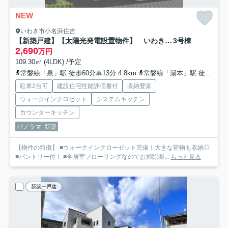
NEW
いわき市小名浜住吉
【新築戸建】【太陽光発電設置物件】 いわき市小名浜住吉5期
3号棟
2,690
万円
109.30㎡ (4LDK) /予定
常磐線「泉」駅 徒歩60分車13分 4.8km
常磐線「湯本」駅 徒歩70分車15分 8.6km
駐車2台可
建設住宅性能評価書付
収納豊富
ウォークインクロゼット
システムキッチン
カウンターキッチン
パノラマ
新築
【物件の特徴】 ■ウォークインクローゼット完備！大きな荷物も収納◎
■パントリー付！ ■全居室フローリングなのでお掃除楽...
もっと見る
新築一戸建