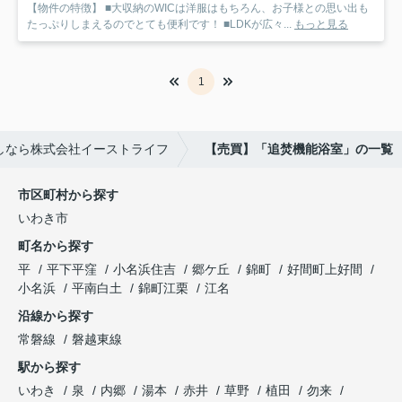
【物件の特徴】 ■大収納のWICは洋服はもちろん、お子様との思い出も
たっぷりしまえるのでとても便利です！ ■LDKが広々...
もっと見る
1
しなら株式会社イーストライフ
【売買】「追焚機能浴室」の一覧
市区町村から探す
いわき市
町名から探す
平
平下平窪
小名浜住吉
郷ケ丘
錦町
好間町上好間
小名浜
平南白土
錦町江栗
江名
沿線から探す
常磐線
磐越東線
駅から探す
いわき
泉
内郷
湯本
赤井
草野
植田
勿来