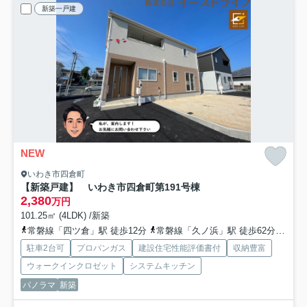
新築一戸建
NEW
いわき市四倉町
【新築戸建】 いわき市四倉町第19
1号棟
2,380
万円
101.25㎡ (4LDK) /新築
常磐線「四ツ倉」駅 徒歩12分
常磐線「久ノ浜」駅 徒歩62分
常磐
駐車2台可
プロパンガス
建設住宅性能評価書付
収納豊富
ウォークインクロゼット
システムキッチン
パノラマ
新築