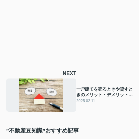
NEXT
一戸建てを売るときや貸すと
きのメリット・デメリットに
ついて！収支例もご紹介
2025.02.11
”不動産豆知識”おすすめ記事