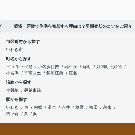
グ
築浅一戸建て住宅を売却する理由は？早期売却のコツをご紹介
市区町村から探す
いわき市
町名から探す
平
平下平窪
小名浜住吉
郷ケ丘
錦町
好間町上好間
小名浜
平南白土
錦町江栗
江名
沿線から探す
常磐線
磐越東線
駅から探す
いわき
泉
内郷
湯本
赤井
草野
植田
勿来
四ツ倉
久ノ浜