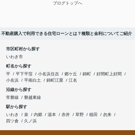
ブログトップへ
版】不動産購入で利用できる住宅ローンとは？種類と金利についてご紹介
市区町村から探す
いわき市
町名から探す
平
平下平窪
小名浜住吉
郷ケ丘
錦町
好間町上好間
小名浜
平南白土
錦町江栗
江名
沿線から探す
常磐線
磐越東線
駅から探す
いわき
泉
内郷
湯本
赤井
草野
植田
勿来
四ツ倉
久ノ浜