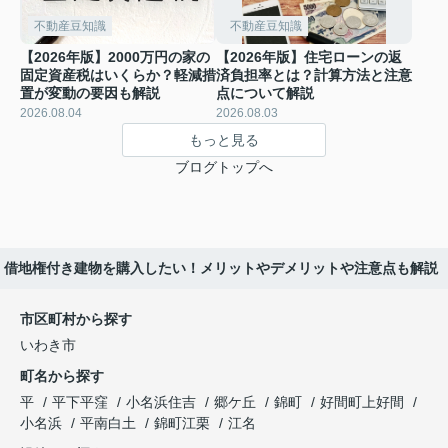
不動産豆知識
不動産豆知識
【2026年版】2000万円の家の
【2026年版】住宅ローンの返
固定資産税はいくらか？軽減措
済負担率とは？計算方法と注意
置が変動の要因も解説
点について解説
2026.08.04
2026.08.03
もっと見る
ブログトップへ
借地権付き建物を購入したい！メリットやデメリットや注意点も解説
市区町村から探す
いわき市
町名から探す
平
平下平窪
小名浜住吉
郷ケ丘
錦町
好間町上好間
小名浜
平南白土
錦町江栗
江名