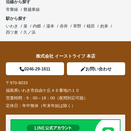
沿線から探す
常磐線
磐越東線
駅から探す
いわき
泉
内郷
湯本
赤井
草野
植田
勿来
四ツ倉
久ノ浜
株式会社 イーストライフ 本店
0246-29-1811
お問い合わせ
〒970-8033
福島県いわき市自由ケ丘４６番地の１０
営業時間：
9：00～18：00（夜間対応可能）
定休日：
年中無休（年末年始は除く）