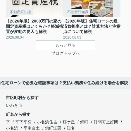
不動産豆知識
不動産豆知識
【2026年版】2000万円の家の
【2026年版】住宅ローンの返
固定資産税はいくらか？軽減措
済負担率とは？計算方法と注意
置が変動の要因も解説
点について解説
2026.08.04
2026.08.03
もっと見る
ブログトップへ
時の住宅ローンで必要な確認事項は？支払い義務や住み続ける場合を解説
市区町村から探す
いわき市
町名から探す
平
平下平窪
小名浜住吉
郷ケ丘
錦町
好間町上好間
小名浜
平南白土
錦町江栗
江名