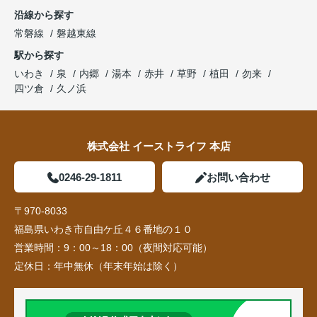
沿線から探す
常磐線
磐越東線
駅から探す
いわき
泉
内郷
湯本
赤井
草野
植田
勿来
四ツ倉
久ノ浜
株式会社 イーストライフ 本店
0246-29-1811
お問い合わせ
〒970-8033
福島県いわき市自由ケ丘４６番地の１０
営業時間：
9：00～18：00（夜間対応可能）
定休日：
年中無休（年末年始は除く）