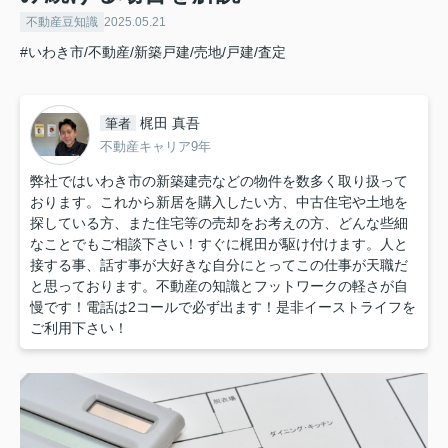
不動産豆知識
2025.05.21
#いわき市/不動産/新築戸建/売地/戸建/査定
梶田 真吾
筆者
不動産キャリア9年
弊社ではいわき市の新築建売などの物件を数多く取り扱って
おります。これから新居を購入したい方、中古住宅や土地を
探している方、また住宅等の売却をお考えの方、どんな些細
なことでもご相談下さい！すぐに梶田が駆け付けます。人と
接する事、話す事が大好きな自分にとってこの仕事が天職だ
と思っております。不動産の知識とフットワークの軽さが自
慢です！電話は2コールで必ず出ます！是非イーストライフを
ご利用下さい！