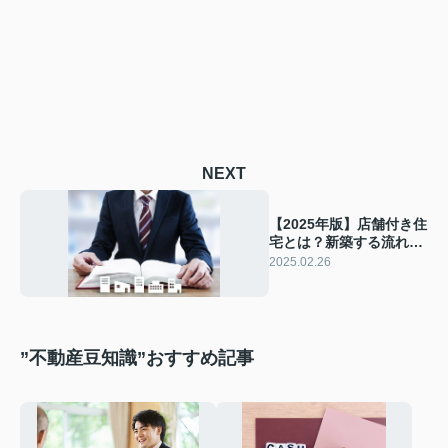
NEXT
【2025年版】店舗付き住
宅とは？新築する流れや
費用相場を解説
2025.02.26
”不動産豆知識”おすすめ記事