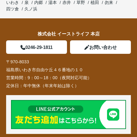
いわき
泉
内郷
湯本
赤井
草野
植田
勿来
四ツ倉
久ノ浜
株式会社 イーストライフ 本店
0246-29-1811
お問い合わせ
〒970-8033
福島県いわき市自由ケ丘４６番地の１０
営業時間：
9：00～18：00（夜間対応可能）
定休日：
年中無休（年末年始は除く）