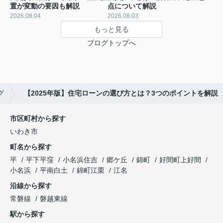
置が変動の要因も解説
点について解説
2026.08.04
2026.08.03
もっと見る
ブログトップへ
グ
【2025年版】住宅ローンの選び方とは？3つのポイントを解説
市区町村から探す
いわき市
町名から探す
平
平下平窪
小名浜住吉
郷ケ丘
錦町
好間町上好間
小名浜
平南白土
錦町江栗
江名
沿線から探す
常磐線
磐越東線
駅から探す