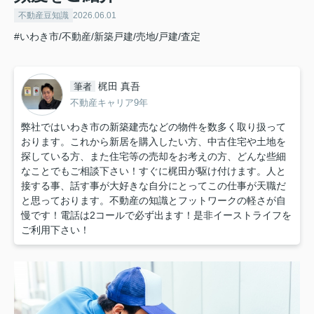
不動産豆知識
2026.06.01
#いわき市/不動産/新築戸建/売地/戸建/査定
梶田 真吾
筆者
不動産キャリア9年
弊社ではいわき市の新築建売などの物件を数多く取り扱って
おります。これから新居を購入したい方、中古住宅や土地を
探している方、また住宅等の売却をお考えの方、どんな些細
なことでもご相談下さい！すぐに梶田が駆け付けます。人と
接する事、話す事が大好きな自分にとってこの仕事が天職だ
と思っております。不動産の知識とフットワークの軽さが自
慢です！電話は2コールで必ず出ます！是非イーストライフを
ご利用下さい！