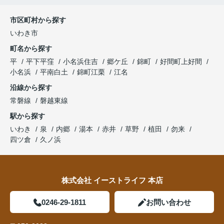
市区町村から探す
いわき市
町名から探す
平
平下平窪
小名浜住吉
郷ケ丘
錦町
好間町上好間
小名浜
平南白土
錦町江栗
江名
沿線から探す
常磐線
磐越東線
駅から探す
いわき
泉
内郷
湯本
赤井
草野
植田
勿来
四ツ倉
久ノ浜
株式会社 イーストライフ 本店
0246-29-1811
お問い合わせ