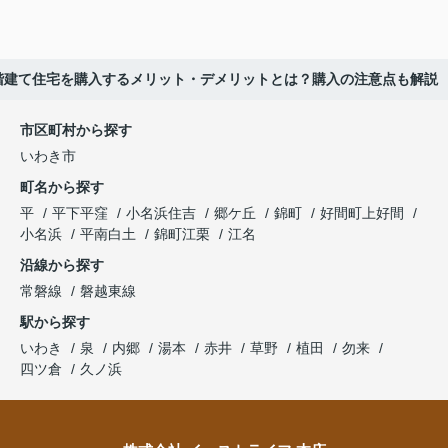
】3階建て住宅を購入するメリット・デメリットとは？購入の注意点も解説
市区町村から探す
いわき市
町名から探す
平
平下平窪
小名浜住吉
郷ケ丘
錦町
好間町上好間
小名浜
平南白土
錦町江栗
江名
沿線から探す
常磐線
磐越東線
駅から探す
いわき
泉
内郷
湯本
赤井
草野
植田
勿来
四ツ倉
久ノ浜