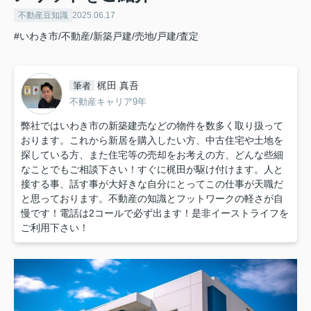
不動産豆知識
2025.06.17
#いわき市/不動産/新築戸建/売地/戸建/査定
梶田 真吾
筆者
不動産キャリア9年
弊社ではいわき市の新築建売などの物件を数多く取り扱って
おります。これから新居を購入したい方、中古住宅や土地を
探している方、また住宅等の売却をお考えの方、どんな些細
なことでもご相談下さい！すぐに梶田が駆け付けます。人と
接する事、話す事が大好きな自分にとってこの仕事が天職だ
と思っております。不動産の知識とフットワークの軽さが自
慢です！電話は2コールで必ず出ます！是非イーストライフを
ご利用下さい！