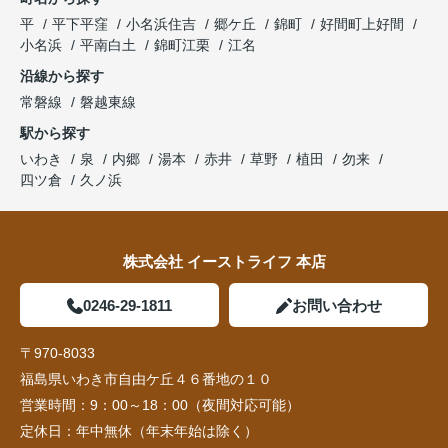
平
平下平窪
小名浜住吉
郷ケ丘
錦町
好間町上好間
小名浜
平南白土
錦町江栗
江名
沿線から探す
常磐線
磐越東線
駅から探す
いわき
泉
内郷
湯本
赤井
草野
植田
勿来
四ツ倉
久ノ浜
株式会社 イーストライフ 本店
0246-29-1811
お問い合わせ
〒970-8033
福島県いわき市自由ケ丘４６番地の１０
営業時間：
9：00～18：00（夜間対応可能）
定休日：
年中無休（年末年始は除く）