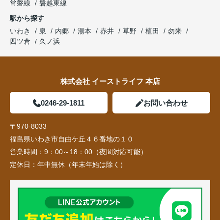
常磐線
磐越東線
駅から探す
いわき
泉
内郷
湯本
赤井
草野
植田
勿来
四ツ倉
久ノ浜
株式会社 イーストライフ 本店
0246-29-1811
お問い合わせ
〒970-8033
福島県いわき市自由ケ丘４６番地の１０
営業時間：
9：00～18：00（夜間対応可能）
定休日：
年中無休（年末年始は除く）