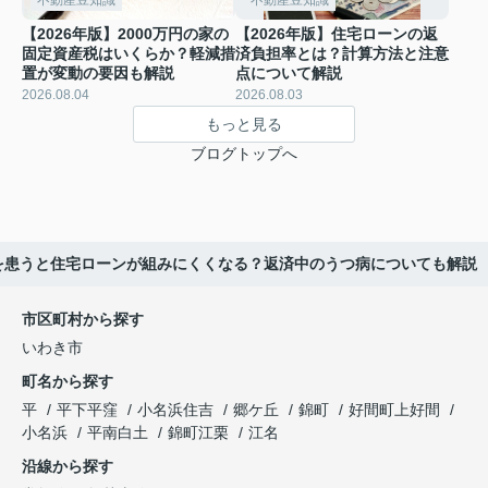
不動産豆知識
不動産豆知識
【2026年版】2000万円の家の
【2026年版】住宅ローンの返
固定資産税はいくらか？軽減措
済負担率とは？計算方法と注意
置が変動の要因も解説
点について解説
2026.08.04
2026.08.03
もっと見る
ブログトップへ
病を患うと住宅ローンが組みにくくなる？返済中のうつ病についても解説
市区町村から探す
いわき市
町名から探す
平
平下平窪
小名浜住吉
郷ケ丘
錦町
好間町上好間
小名浜
平南白土
錦町江栗
江名
沿線から探す