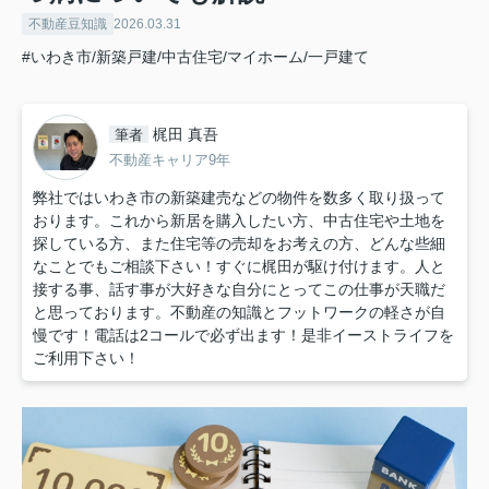
不動産豆知識
2026.03.31
#いわき市/新築戸建/中古住宅/マイホーム/一戸建て
梶田 真吾
筆者
不動産キャリア9年
弊社ではいわき市の新築建売などの物件を数多く取り扱って
おります。これから新居を購入したい方、中古住宅や土地を
探している方、また住宅等の売却をお考えの方、どんな些細
なことでもご相談下さい！すぐに梶田が駆け付けます。人と
接する事、話す事が大好きな自分にとってこの仕事が天職だ
と思っております。不動産の知識とフットワークの軽さが自
慢です！電話は2コールで必ず出ます！是非イーストライフを
ご利用下さい！